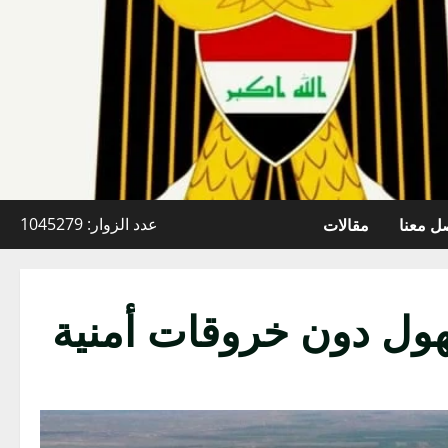
ل معنا
مقالات
عدد الزوار: 1045279