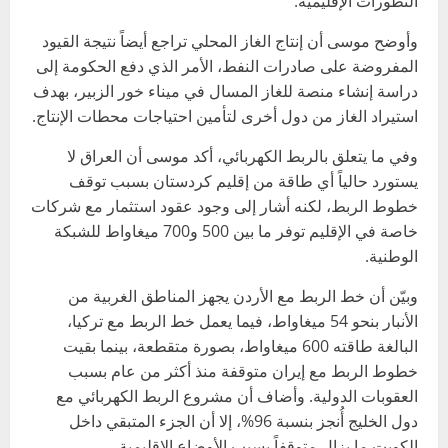
التطورات الإقليمية.
وأوضح موسى أن إنتاج الغاز المحلي تراجع أيضاً نتيجة القيود
المفروضة على صادرات النفط، الأمر الذي دفع الحكومة إلى
دراسة إنشاء منصة للغاز المسال في ميناء خور الزبير، بهدف
استيراد الغاز من دول أخرى لتأمين احتياجات محطات الإنتاج.
وفي ما يتعلق بالربط الكهربائي، أكد موسى أن العراق لا
يستورد حالياً أي طاقة من إقليم كردستان بسبب توقف
خطوط الربط، لكنه أشار إلى وجود عقود استثمار مع شركات
خاصة في الإقليم توفر ما بين 500 و700 ميغاواط للشبكة
الوطنية.
وبيّن أن خط الربط مع الأردن يجهز المناطق الغربية من
الأنبار بنحو 54 ميغاواط، فيما يعمل خط الربط مع تركيا،
البالغة طاقته 600 ميغاواط، بصورة متقطعة، بينما بقيت
خطوط الربط مع إيران متوقفة منذ أكثر من عام بسبب
العقوبات الدولية. وأضاف أن مشروع الربط الكهربائي مع
دول الخليج أُنجز بنسبة 96%، إلا أن الجزء المتبقي داخل
الكويت ما يزال متوقفاً بسبب الأوضاع الإقليمية.