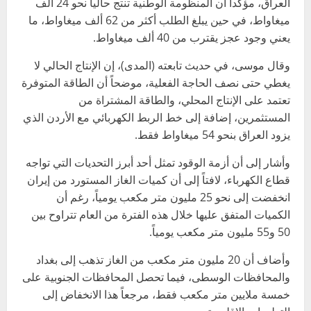
العراق، مؤكداً أن المنظومة الوطنية تنتج حالياً نحو 24 ألف
ميغاواط، في حين يبلغ الطلب أكثر من 62 ألف ميغاواط، ما
يعني وجود عجز يقترب من 40 ألف ميغاواط.
وقال موسى، في حديث تابعته (المدى)، إن الإنتاج الحالي لا
يغطي حتى نصف الحاجة الفعلية، موضحاً أن الطاقة المتوفرة
تعتمد على الإنتاج المحلي، والطاقة المشتراة من
المستثمرين، إضافة إلى خط الربط الكهربائي مع الأردن الذي
يزود العراق بنحو 54 ميغاواط فقط.
وأشار إلى أن أزمة الوقود تمثل أحد أبرز التحديات التي تواجه
قطاع الكهرباء، لافتاً إلى أن كميات الغاز المستورد من إيران
انخفضت إلى نحو 25 مليون متر مكعب يومياً، رغم أن
الكميات المتفق عليها خلال هذه الفترة من العام تتراوح بين
50 و55 مليون متر مكعب يومياً.
وأضاف أن 20 مليون متر مكعب من الغاز تذهب إلى بغداد
والمحافظات الوسطى، فيما تحصل المحافظات الجنوبية على
خمسة ملايين متر مكعب فقط، مرجعاً هذا الانخفاض إلى