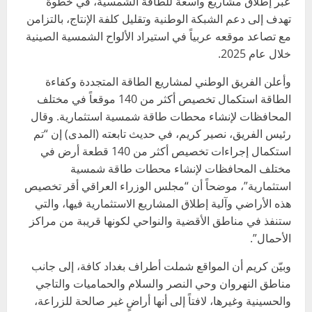
عبر إطلاق مشاريع واسعة للطاقة الشمسية، في خطوة
تهدف إلى دعم الشبكة الوطنية وتقليل كلفة الإنتاج، بالتزامن
مع تصاعد موقعه عربياً في استيراد الألواح الشمسية الصينية
خلال عام 2025.
وأعلن الفريق الوطني لمشاريع الطاقة المتجددة وكفاءة
الطاقة استكمال تخصيص أكثر من 140 موقعاً في مختلف
المحافظات لإنشاء محطات طاقة شمسية استثمارية. وقال
رئيس الفريق، نصير كريم، في حديث تابعته (المدى) إن “تم
استكمال إجراءات تخصيص أكثر من 140 قطعة أرض في
مختلف المحافظات لإنشاء محطات طاقة شمسية
استثمارية”، موضحاً أن “مجلس الوزراء العراقي أقر تخصيص
هذه الأراضي وآلية إطلاق المشاريع الاستثمارية فيها، والتي
ستنفذ في مناطق الأقضية والنواحي لكونها قريبة من مراكز
الأحمال”.
وبيّن كريم أن المواقع شملت أطراف بغداد كافة، إلى جانب
مناطق النهروان وحي النصر والسلام والحماميات والتاجي
والحسينية وغيرها، لافتاً إلى أنها أراضٍ غير صالحة للزراعة،