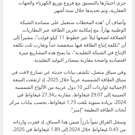
جرى اختيارها بالتنسيق مع فروع توزيع الكهرباء والجهات
العقارية، وتم تحديدها خلال ستة أشهر.
وأضاف أن “هذه المحطات ستعمل على مساندة الشبكة
الوطنية نهاراً، مع إمكانية تخزين الطاقة عبر البطاريات
العملاقة لضخها ليلاً عبر خطوط 11 كيلو فولت”، مشيراً إلى
أن “تكلفة إنتاج الطاقة فيها منخفضة جداً وتقارب ثلث تكلفة
الإنتاج في الشبكة التقليدية”، ما يمنح هذه المشاريع ميزة
اقتصادية واضحة مقارنة بمصادر التوليد التقليدية.
وفي سياق متصل، تكشف بيانات حديثة عن تسارع لافت في
سباق الطاقة الشمسية عربياً خلال 2025، إذ ارتفعت السعة
الإجمالية لواردات أكبر 10 دول عربية من الألواح الشمسية
الصينية إلى 29.07 غيغاواط، مقارنة بـ27.34 غيغاواط في
2024، بزيادة سنوية بلغت 1.73 غيغاواط، بحسب بيانات مركز
أبحاث الطاقة النظيفة “إمبر”.
وسجل العراق نمواً بارزاً ضمن هذا السباق، إذ قفزت وارداته
من 0.43 غيغاواط خلال 2024 إلى 1.89 غيغاواط في 2025،