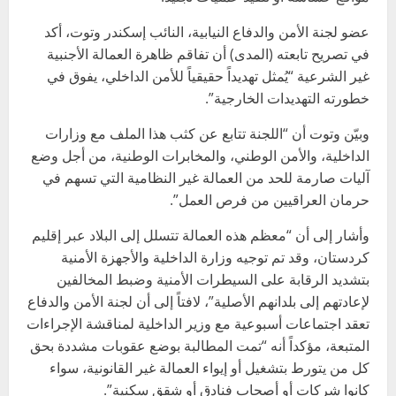
عضو لجنة الأمن والدفاع النيابية، النائب إسكندر وتوت، أكد
في تصريح تابعته (المدى) أن تفاقم ظاهرة العمالة الأجنبية
غير الشرعية “يُمثل تهديداً حقيقياً للأمن الداخلي، يفوق في
خطورته التهديدات الخارجية”.
وبيّن وتوت أن “اللجنة تتابع عن كثب هذا الملف مع وزارات
الداخلية، والأمن الوطني، والمخابرات الوطنية، من أجل وضع
آليات صارمة للحد من العمالة غير النظامية التي تسهم في
حرمان العراقيين من فرص العمل”.
وأشار إلى أن “معظم هذه العمالة تتسلل إلى البلاد عبر إقليم
كردستان، وقد تم توجيه وزارة الداخلية والأجهزة الأمنية
بتشديد الرقابة على السيطرات الأمنية وضبط المخالفين
لإعادتهم إلى بلدانهم الأصلية”، لافتاً إلى أن لجنة الأمن والدفاع
تعقد اجتماعات أسبوعية مع وزير الداخلية لمناقشة الإجراءات
المتبعة، مؤكداً أنه “تمت المطالبة بوضع عقوبات مشددة بحق
كل من يتورط بتشغيل أو إيواء العمالة غير القانونية، سواء
كانوا شركات أو أصحاب فنادق أو شقق سكنية”.