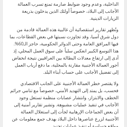
الداخلية، وعدم وجود ضوابط صارمة تمنع تسرب العمالة
الأجانب إلى البلاد، خصوصاً أولئك الذين يدخلون بذريعة
الزيارات الدينية.
وتُظهر تقارير استقصائية أن غالبية هذه العمالة قادمة من
دول شرق آسيا، وقد تجاوزت نسبتها في بعض القطاعات، بما
فيها المرافق العامة وحتى الدوائر الحكومية، حاجز الـ60%.
هذا التوسع الكبير انعكس سلباً على سوق العمل المحلي، إذ
أدى إلى ارتفاع معدلات البطالة بين العراقيين نتيجة انخفاض
أجور العمالة الأجنبية مقارنة بالمحلية، ما دفع أرباب العمل
إلى تفضيل الأجانب على حساب أبناء البلد.
ولا يقتصر خطر العمالة الأجنبية على الجانب الاقتصادي
فحسب، بل يمتد إلى التهديد الأمني، خصوصاً مع تنامي جرائم
الخطف والابتزاز، وانتشار عصابات منظمة تستغل وجود
الأجانب في تنفيذ عمليات مشبوهة. وتشير تقارير أمنية إلى
أن بعض الجماعات الإرهابية لجأت إلى استغلال العمالة
الأجنبية لزرع عناصرها داخل البلاد بهدف جمع معلومات عن
مواقع حساسة أو تنفيذ عمليات تجنيد.