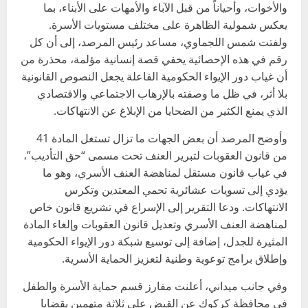
والأخوات، وأحياناً من قبل الآباء والأمهات على الأبناء، بما
يعكس شمولية الظاهرة على مختلف مستويات الأسرة.
ولفتت شمس اللجماوي، مساعد رئيس المرصد، إلى أن كل
رقم في هذه الإحصائية يخفي قصة إنسانية مؤلمة، محذرة من
أن غياب دور الإيواء الحكومية الفاعلة يجعل النصوص القانونية
بلا أثر، في ظل ما وصفته بالإرهاب الاجتماعي والاقتصادي
الذي يمنع الكثير من الضحايا من الإبلاغ عن الانتهاكات.
وأوضح المرصد أن بعض الجهات ما تزال تستغل المادة 41
من قانون العقوبات لتبرير العنف تحت مسمى “حق التأديب”،
في غياب قانون مستقل لمناهضة العنف الأسري، وهو ما
يؤدي إلى تسويات عشائرية تحمي المعتدين وتكرس
الانتهاكات. ودعا التقرير إلى الإسراع في تشريع قانون خاص
لمناهضة العنف الأسري وتعديل قانون العقوبات وإلغاء المادة
المثيرة للجدل، إضافة إلى توسيع شبكة دور الإيواء الحكومية
وإطلاق برامج توعوية وطنية لتعزيز الحماية الأسرية.
وفي جانب ميداني، أعلنت مفارز قسم حماية الأسرة والطفل
في محافظة كركوك عن القبض على ثلاثة متهمين بقضايا