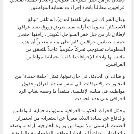
عراقيين، مطالباً باتخاذ إجراءات لحماية المواطنين.
وقال الحراك، في بيان تلقته(المدى)، إنه تلقى “ببالغ
الاستنكار” معلومات أولية تفيد بتعرض زورق صيد عراقي
لإطلاق نار من قبل خفر السواحل الكويتي، رافقها احتجاز
خمسة صيادين عراقيين كانوا على متنه، معتبراً أن هذه
المعلومات تستوجب تحركاً حكومياً عاجلاً للتحقق من
ملابساتها واتخاذ الإجراءات الكفيلة بحماية المواطنين
العراقيين.
وأضاف أن الحادثة، في حال ثبوتها، تمثل “حلقة جديدة” من
التجاوزات والانتهاكات التي تمس سيادة العراق وحقوق
مواطنيه في مياهه الإقليمية، منتقداً ما وصفه بغياب الرد
العراقي على هذه الحوادث.
وحمّل الحراك الحكومة العراقية مسؤولية حماية المواطنين
والدفاع عن سيادة البلاد، معرباً عن استغرابه من استمرار
الصمت الرسمي، ولا سيما من وزارة الخارجية، إزاء ما وصفه
بالتجاوزات، وداعياً إلى اتخاذ المواقف الدبلوماسية والقانونية