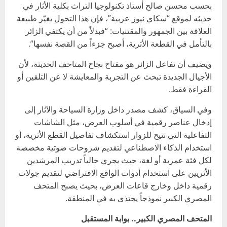
بحسب محسن صالح أستاذ تكنولوجيا التراث بكلية الأثار في
حديثه لموقع “سكاي نيوز عربية”، فإن هذا التحول يغيّر طبيعة
العلاقة بين الجمهور والمقتنيات: “فبدلاً من أن يكتفي الزائر
بالتأمل في القطعة الأثرية، أصبح جزءاً من القصة نفسها”.
ويضيف أن تفاعل الزائر هو مفتاح نجاح المتاحف الحديثة، لأن
الأجيال الجديدة تبحث عن التجربة والمعايشة لا عن التلقين أو
القراءة فقط.
وفي السياق، كشف مصدر داخل وزارة السياحة والآثار إلى
إدخال عناصر رقمية في أسلوب العرض، مثل الشاشات
التفاعلية التي تتيح للزوار استكشاف تفاصيل القطع الأثرية، أو
استخدام الذكاء الاصطناعي لتقديم شروحات صوتية مخصصة
لكل فئة عمرية أو لغة، حيث يجري حالياً تدريب المرشدين
الأثريين على استخدام أدوات الواقع الافتراضي لتقديم جولات
رقمية داخل وخارج قاعات العرض، بحيث يصبح المتحف
المصري الكبير نموذجاً يحتذى به في المنطقة.
المتحف المصري الكبير.. بوابة المستقبل