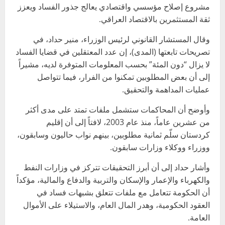
مشروع إصلاح مؤسسي واقتصادي يعالج جذور الفساد ويعزز
ثقة المستثمرين بالاقتصاد العراقي.
وقال المستشار القانوني لرئيس الوزراء، منير حداد، في
تصريحات تابعتها (المدى)، إن عدد المعتقلين في قضايا الفساد
لا يزال “دون المئة” بحسب المعلومات المتوفرة لديه، مشيراً
إلى أن بعض المطلوبين تمكنوا من الفرار، فيما تتواصل
عمليات المداهمة والتحقيق.
وأوضح أن المحاكمات ستشمل ملفات تمتد على مدى أكثر
من عشرين عاماً، منذ عام 2003، لافتاً إلى أن إقليم
كردستان سلّم ثمانية مطلوبين، بينهم نواب حاليون وسابقون،
ووزراء ووكلاء وزارات سابقون.
وأشار حداد إلى أن أبرز التحقيقات تتركز في وزارات النفط
والكهرباء والإعمار والإسكان والتربية والدفاع والمالية، مؤكداً
أن الحكومة تتعامل مع ملفات تتعلق بشبهات فساد في
العقود الحكومية، وهدر المال العام، والاستيلاء على الأموال
العامة.