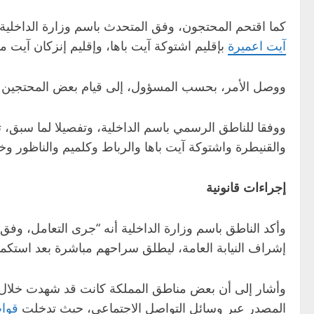
كما اقتحم المحتجون، وفق المتحدث باسم وزارة الداخلية،
آيت اعميرة
بإقليم اشتوكة آيت باها، وإقليم إنزكان آيت م
ووصل الأمر، بحسب المسؤول، إلى قيام بعض المحتجين 
ووفقا للناطق الرسمي باسم الداخلية، وتفصيلا لما سبق،
والقنيطرة واشتوكة آيت باها والرباط وكلميم والناظور وخ
إجراءات قانونية
وأكد الناطق باسم وزارة الداخلية أنه “جرى التعامل، وف
إشراف النيابة العامة، ليطلق سراحهم مباشرة بعد استكمال المسطرة القانونية، بينما وضع 409 شخصا تحت تد
وأشار إلى أن بعض مناطق المملكة كانت قد شهدت خلال الأ
المصدر عبر وسائل التواصل الاجتماعي، حيث تدخلت
قوات