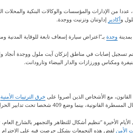
 عددا من الإدارات والمؤسسات والوكالات البنكية والمحلات ال
لول و
أكادير
إداوتنان وتزنيت ووجدة.
بمدينة
وجدة
بـ”اعتراض سيارة إسعاف تابعة للوقاية المدنية وم
 تم تسجيل إصابات في مناطق إنزكان آيت ملول ووجدة أنجاد وا
نيفرة ومكناس وورزازات والدار البيضاء وتارودانت.
ق القانون، مع الأشخاص الذين أصروا على
خرق الترتيبات الأمنية
،
ابير الحراسة النظرية بتعليمات من النيابة العامة المختصة”.
يام الأخيرة “تنظيم أشكال للتظاهر والتجمهر بالشارع العام، 
 الأمن
لفض هذه التجمعات بشكل حرصت فيه على الاحترام التام