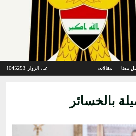
ل معنا
مقالات
عدد الزوار: 1045253
يلة بالخسائر