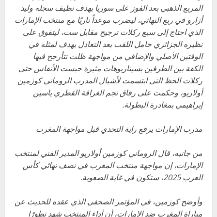
المربع الذهبي بعد الفوز على سوريا بهدف نظيف سجله وليد
أزارو في ربع النهائي، ليضرب موعداً ناريًا مع منتخب الإمارات
الذي احتاج إلى سبع ركلات ترجيح مقابل ست، ليتفوق على
نظيره الجزائري حامل اللقب بعد التعادل بهدف لمثله في
الوقتين الأصلي والإضافي من مواجهة ظلت تتأرجح فيها
الكفة بين الطرفين بسيناريوهات مثيرة حبست الأنفاس حتى
ركلات الحظ التي ابتسمت لأشبال المدرب الروماني كوزمين
أولاريو، وحكمت على رفاق نجم الغرافة القطري ياسين
إبراهيمي بمغادرة البطولة.
مدرب الإمارات يرفع راية التحدي قبل مواجهة المغرب
من جانبه، قال الروماني كوزمين أولاريو المدير الفني لمنتخب
الإمارات، إن مواجهة منتخب المغرب في نصف نهائي كأس
العرب 2025، ستكون في غاية الصعوبة.
وأوضح كوزمين، في المؤتمر الصحفي الذي عقده للحديث عن
مباراة المغرب ضد الإمارات، أن أداء المنتخب شهد تطورًا