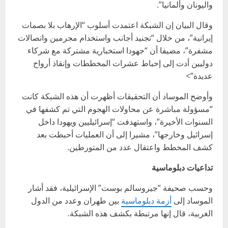
واليونان وألمانيا”.
وقال البيان إن الشبكة اعتمدت أسلوب “الإرهاب بلا بصمات
إيرانية”، من خلال “تجنيد أجانب واستخدام مجرمين واتصالات
مشفرة”، مضيفا أن “جهودا استخبارية مشتركة مع شركاء
دوليين أدت إلى إحباط عشرات المخططات وإنقاذ أرواح
عديدة”>
وأوضح الموساد أن التحقيقات أظهرت أن هذه الشبكة كانت
“مسؤولة مباشرة عن محاولات الهجوم التي تم كشفها في
السنوات الأخيرة”، واستهدفت “إسرائيليين ويهودا داخل
إسرائيل وخارجها”، مشيرا إلى أن العمليات أحبطت بعد
كشف المخطط واعتقال عدد من المتورطين.
تداعيات دبلوماسية
وحسب صحيفة “جيروسالم بوست” الإسرائيلية، فقد أشار
الموساد إلى
أزمة دبلوماسية
بين طهران وعدد من الدول
الغربية، قال إنها مرتبطة بكشف هذه الشبكة.