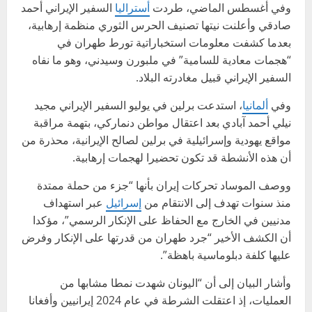
وفي أغسطس الماضي، طردت
أستراليا
السفير الإيراني أحمد
صادقي وأعلنت نيتها تصنيف الحرس الثوري منظمة إرهابية،
بعدما كشفت معلومات استخباراتية تورط طهران في
“هجمات معادية للسامية” في ملبورن وسيدني، وهو ما نفاه
السفير الإيراني قبيل مغادرته البلاد.
وفي
ألمانيا
، استدعت برلين في يوليو السفير الإيراني مجيد
نيلي أحمد آبادي بعد اعتقال مواطن دنماركي، بتهمة مراقبة
مواقع يهودية وإسرائيلية في برلين لصالح الإيرانية، محذرة من
أن هذه الأنشطة قد تكون تحضيرا لهجمات إرهابية.
ووصف الموساد تحركات إيران بأنها “جزء من حملة ممتدة
منذ سنوات تهدف إلى الانتقام من
إسرائيل
عبر استهداف
مدنيين في الخارج مع الحفاظ على الإنكار الرسمي”، مؤكدا
أن الكشف الأخير “جرد طهران من قدرتها على الإنكار وفرض
عليها كلفة دبلوماسية باهظة”.
وأشار البيان إلى أن “اليونان شهدت نمطا مشابها من
العمليات، إذ اعتقلت الشرطة في عام 2024 إيرانيين وأفغانا