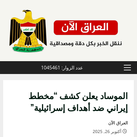
خطي
لى
لمحتوى
عدد الزوار: 1045461
القائمة
الأولية
الموساد يعلن كشف “مخطط
إيراني ضد أهداف إسرائيلية”
العراق الآن
أكتوبر 26, 2025