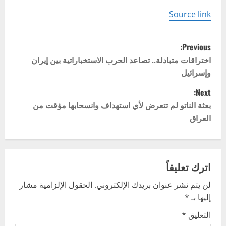
Source link
P
Previous:
o
اختراقات متبادلة.. تصاعد الحرب الاستخباراتية بين إيران
وإسرائيل
s
Next:
t
بعثة الناتو لم تتعرض لأي استهداف وانسحابها مؤقت من
العراق
n
a
v
اترك تعليقاً
لن يتم نشر عنوان بريدك الإلكتروني.
الحقول الإلزامية مشار
i
إليها بـ
*
g
التعليق
*