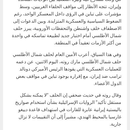
وإيران، تتجه الأنظار إلى مواقف الحلفاء الغربيين، وسط
مؤشرات على تباين في الرؤى داخل المعسكر الواحد، رغم
الضغوط السياسية والعسكرية المتزايدة. وبين الدعوات إلى
الاصطفاف خلف واشنطن والتحفظات الأوروبية، يبرز حلف
شمال الأطلسي أمام اختبار جديد لطبيعة تماسكه في واحدة
من أكثر الأزمات تعقيداً في المنطقة.
وفي هذا السياق، أعرب الأمين العام لحلف شمال الأطلسي
حلف شمال الأطلسي
مارك روته
، اليوم الاثنين، عن دعمه
للعمليات العسكرية التي يقودها الرئيس الأميركي
دونالد
ترامب
ضد إيران، مع إقراره بوجود تباين في مواقف بعض
الدول الأعضاء.
وقال روته في حديث صحفي إن الحلف “لا يمكنه بشكل
مستقل تأكيد” الروايات الإسرائيلية بشأن استخدام صواريخ
باليستية إيرانية عابرة للقارات في استهداف قاعدة دييغو
غارسيا بالمحيط الهندي، مشيراً إلى أن التقييمات لا تزال
جارية.