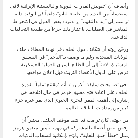
وأضاف أن “تقويض القدرات النووية والباليستية الإيرانية لاقى
استحساناً من العديد من حلفاء الناتو”، داعياً في الوقت ذاته
ترامب إلى “إبداء التفهم” إزاء تردد بعض الدول في الانخراط
المباشر في العمليات، باعتبار ذلك جزءاً من طبيعة التحالفات
الدفاعية.
ورجّح روته أن تتكاتف دول الحلف في نهاية المطاف خلف
الولايات المتحدة، رغم ما وصفه بـ“التأخير” في التنسيق
المشترك، لافتاً إلى أن الطابع السري للعملية العسكرية
فرض على الدول الأعضاء التريث قبل إعلان مواقفها.
وفي تصريحات سابقة، أكد روته أنه “مقتنع تماماً” بقدرة
الحلف على إعادة فتح مضيق هرمز في حال إغلاقه، في
إشارة إلى أهمية الممر البحري الحيوي الذي يمر عبره جزء
كبير من إمدادات الطاقة العالمية.
من جهته، كان ترامب قد انتقد موقف الحلف، معتبراً أن
رفض بعض أعضائه المشاركة في مهمة تأمين مضيق هرمز
يمثل “خطأ أحمق للغاية”، ولوّح بإمكانية انسحاب الولايات