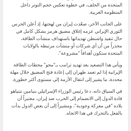
المتحدة من الحلف، في خطوة تعكس حجم التوتر داخل
المنظومة الغربية.
على الجانب الآخر، صعّدت إيران من لهجتها، إذ أعلن
الحرس
الثوري الإيراني
عزمه إغلاق
مضيق هرمز
بشكل كامل في
حال تنفيذ واشنطن تهديداتها باستهداف منشآت الطاقة،
محذراً من أن أي شركات أو منشآت مرتبطة بالولايات
المتحدة ستكون أهدافاً “مشروعة”.
ويأتي هذا التصعيد بعد تهديد ترامب بـ“محو” محطات الطاقة
الإيرانية إذا لم تعمد طهران إلى إعادة فتح المضيق خلال مهلة
محددة، ما يشير إلى انتقال الأزمة إلى مستوى أكثر خطورة.
في السياق ذاته، دعا رئيس الوزراء الإسرائيلي
بنيامين نتنياهو
قادة الدول إلى الانضمام إلى الحرب ضد إيران، معتبراً أن
بلاده “في معركة وجودية”، ومشيراً إلى أن بعض الدول بدأت
بالفعل بالتحرك في هذا الاتجاه.