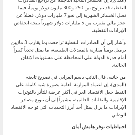
(المدى)، إن الخسائر المالية الناجمة عن تراجع الصادرات
النفطية قد تتراوح بين 250 و300 مليون دولار يومياً، فيما
تصل الخسائر الشهرية إلى نحو 7 مليارات دولار، فضلاً عن
عجز مالي يقترب من 5 مليارات دولار شهرياً نتيجة انخفاض
الإيرادات النفطية.
وأشار إلى أن الصادرات النفطية تراجعت بما يقارب 3 ملايين
برميل يومياً مقارنة بالمعدلات الطبيعية، ما يمثل تحدياً كبيراً
أمام قدرة الدولة على المحافظة على مستويات الإنفاق
الحالية.
من جانبه، قال النائب باسم الغرابي في تصريح تابعته
(المدى)، إن اعتماد الموازنة العامة بصورة شبه كاملة على
النفط جعل الاقتصاد العراقي أكثر عرضة للتأثر بالتوترات
الإقليمية والتقلبات العالمية، مشيراً إلى أن تنويع مصادر
الإيرادات ما يزال يمثل أحد أبرز التحديات التي تواجه الاقتصاد
الوطني.
احتياطيات توفر هامش أمان