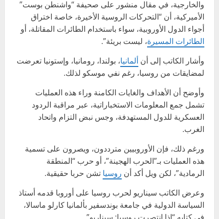
والخارجية، في مقال منشور على صحيفة “واشنطن بوست”
الأميركية، أن “التحركات الروسية الأخيرة، خاصة اختراق
أجواء الدول الأوروبية، سواء باستخدام الطائرات المقاتلة، أو
الطائرات المسيرة
، ليست بريئة”.
وأشار الكاتب إلى أن
ألمانيا
، بولندا، رومانيا، وإستونيا تعرضت
لمضايقات من روسيا، رغم نفي موسكو لذلك.
وأوضح أن الأهداف والغايات الكامنة وراء هذه العمليات
تشمل جمع المعلومات الاستخباراتية، عبر مراقبة الردود
العسكرية للدول المستهدفة، وجس نبض التزام واتحاد
الغرب.
ورغم ذلك، فإن الأوروبيين مترددون، ويصرون على تسمية
هذه العمليات بـ”الحرب الهجينة”، أو حرب “المنطقة
الرمادية”، لكن ويل أكد أن
روسيا
تشن حربا حقيقية.
وعرض الكاتب سيناريو لحرب روسيا على أوروبا قدمه أستاذ
السياسة الدولية في جامعة بوندسفير بألمانيا كارلو ماسالا،
في كتابه “إذا انتصرت روسيا: سيناريو”.