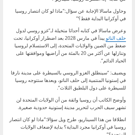
وحاول ماسالا الإجابة عن سؤال:”ماذا لو كان انتصار روسيا
في أوكرانيا البداية فقط؟”
وعرض ماسالا في كتابه أحداثا متخيلة لـ”غزو روسي لدول
حلف الناتو
يبدأ في مارس 2028 بعد اضطرار أوكرانيا، تحت
ضغط من الصين والولايات المتحدة، إلى الاستسلام لروسيا
وتنازلها عن أكثر من 20 بالمئة من أراضيها وموافقتها على
الحياد الدائم”.
ويضيف: “سينطلق الغزو الروسي بالسيطرة على مدينة نارفا
في إستونيا المنتمية إلى حلف الناتو، وبعدها ستتوجه روسيا
للسيطرة على دول البلطيق الثلاث”.
وأوضح الكاتب أن روسيا واثقة من أن الولايات المتحدة لن
تشهر سيف الحرب لتحرير مدينة إستونية حدودية صغيرة.
انطلاقا من هذا السيناريو، طرح ويل سؤالا:”ماذا لو كان انتصار
روسيا في أوكرانيا مجرد البداية؟ بداية لإضعاف الولايات
المتحدة؟”