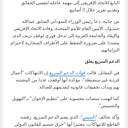
التابع للاتحاد الإفريقي إلى مهمة عاجلة لتقصي الحقائق
وتقديم تقرير خلال 3 أسابيع.
من جانبه، دعا رئيس الوزراء السوداني السابق عبدالله
حمدوك، الأمين العام للأمم المتحدة، وقادة الاتحاد الإفريقي
والإيقاد والجامعة العربية إلى تدخل فوري لوقف نزيف الدم،
مشددا على ضرورة الضغط على الأطراف المتحاربة لاحترام
التزاماتهم.
الدعم السريع يعلق
في المقابل، قالت
قوات الدعم السريع
إن الانتهاكات “أعمال
فردية غير منضبطة”، مؤكدة أنها أوقفت عددا من المشتبه
بهم وبدأت تحقيقات قانونية لتقديمهم للعدالة.
كما اتهمت منصات محسوبة على “تنظيم الإخوان” بـ”التهويل
والتسييس”.
وأكد تحالف “
تأسيس
“، الذي يضم الدعم السريع، رفضه
القاطع للانتهاكات، معتبرا أنها “خرق جسيم للقانون الدولي