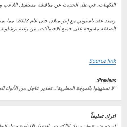
التكهنات، في ظل الحديث عن مناقشة مستقبل اللاعب وإمك
ويمتد عقد ب
الصفقة مفتوحة على جميع الاحتمالات، بين رغبة برشلونة في 
Source link
P
Previous:
“لا تستهينوا بالموجة المطرية”.. تحذير عاجل من الأنواء ال
o
s
t
اترك تعليقاً
لن يتم نشر عنوان بريدك الإلكتروني.
الحقول الإلزامية مشار إليها 