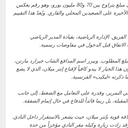
ووفق صحيفة «لاغازيتا ديلّو سبورت» الإيطالية، فإن إنتر ميلان لا يمانع مبدئياً فكرة بيع اللاعب، لكنه يشترط الحصول على مبلغ يتراوح بين 70 و80 مليون يورو، وهو رقم يعكس
أخيرة على الصعيدين المحلي والقاري. ويُعدّ هذا التقييم
فريق. الإدارة الرياضية، بقيادة المدير الرياضي
ة الاتفاق قبل الدخول في مفاوضات رسمية.
لغ المطلوب. ويبرز اسم المدافع الشاب جيرارد مارتن،
الخيار لا يبدو كافياً لإقناع إنتر ميلان، الذي لا يضع
ما ذكرته «ليكيب» الفرنسية.
ة في التمرير، وقدرة على التعامل مع الضغط، إلى جانب
لة، بل ربما قائداً للدفاع في حال إتمام الصفقة.
ة قوية بإنتر ميلان، حيث يشعر بالاستقرار داخل النادي.
قد زادت زيارة وكيله مقر النادي مؤخراً من حدة