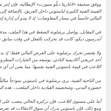
القيمة الفنية الكبيرة لباستوني داخل الفريق، بالإضافة إل
المالي حاسماً في مسار المفاوضات؛ إذ لا يبدو أن إدارة إن
في المقابل، يواصل برشلونة الضغط في هذا الملف، مدفوعاً ب
آندرسون ديكو، كانت قد تحركت بالفعل في وقت سابق عبر 
ولا يقتصر تحرك برشلونة على العرض المالي فقط؛ إذ يدر
أحد خريجي أكاديمية النادي، بوصفه من الخيارات المطروحة، 
اللاعبَ في قيمة باستوني الفنية نفسها؛ مما يعني أن أي صف
من الناحية الفنية، يرى برشلونة في باستوني نموذجاً مثا
حضوره البدني، وشخصيته القيادية داخل الملعب… هذه المو
أما على مستوى اللاعب، فإن تركيزه الحالي ينصب على التزا
ومع ذلك، فإن باستوني يدرك أن سوق الانتقالات قد تفرض و