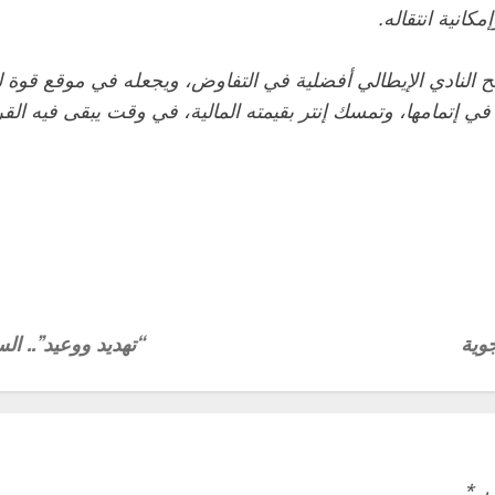
انية انتقاله.
استوني مع إنتر ميلان حتى عام 2028؛ مما يمنح النادي الإيطالي أفضلية في التفاوض، و
إتمامها، وتمسك إنتر بقيمته المالية، في وقت يبقى فيه القرار 
جوية
“تهديد ووعيد”.. ا
بـ
*