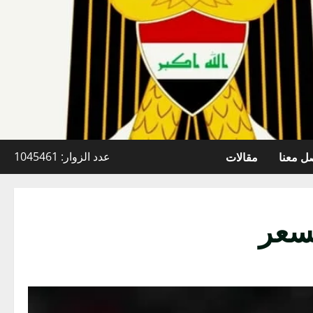
ل معنا
مقالات
عدد الزوار: 1045461
لسعر