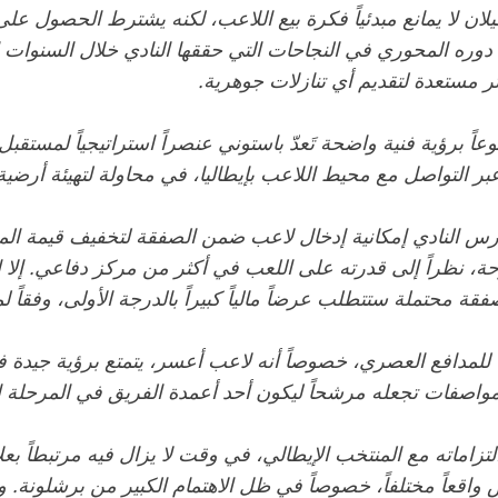
ى دوره المحوري في النجاحات التي حققها النادي خلال السنوات ال
تر مستعدة لتقديم أي تنازلات جوهرية.
رؤية فنية واضحة تَعدّ باستوني عنصراً استراتيجياً لمستقبل ال
التواصل مع محيط اللاعب بإيطاليا، في محاولة لتهيئة أرضي
س النادي إمكانية إدخال لاعب ضمن الصفقة لتخفيف قيمة المب
نظراً إلى قدرته على اللعب في أكثر من مركز دفاعي. إلا إن هذا 
قة محتملة ستتطلب عرضاً مالياً كبيراً بالدرجة الأولى، وفقاً ل
لياً للمدافع العصري، خصوصاً أنه لاعب أعسر، يتمتع برؤية جيد
اصفات تجعله مرشحاً ليكون أحد أعمدة الفريق في المرحلة المقب
ماته مع المنتخب الإيطالي، في وقت لا يزال فيه مرتبطاً بعلاق
اقعاً مختلفاً، خصوصاً في ظل الاهتمام الكبير من برشلونة. و