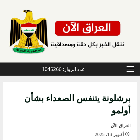
خطي
لى
لمحتوى
عدد الزوار: 1045266
القائمة
الأولية
برشلونة يتنفس الصعداء بشأن
أولمو
العراق الآن
أكتوبر 13, 2025