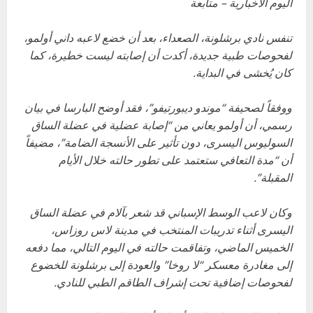
اليوم الأخبارية – متابعة
تنفس نادي برشلونة، الصعداء، بعد أن خضع لاعبه داني أولمو،
لفحوصات طبية جديدة، أكدت أن إصابته ليست خطيرة، كما
كان يُخشى في البداية.
ووفقاً لصحيفة “موندو ديبورتيفو”، فقد أوضح البارسا في بيان
رسمي، أن أولمو يعاني من “إصابة عضلية في عضلة الساق
السوليوس اليسرى، دون تأثير على الأنسجة الضامة”، مضيفاً
أن “مدة التعافي ستعتمد على تطور حالته خلال الأيام
المقبلة”.
وكان لاعب الوسط الإسباني قد شعر بآلام في عضلة الساق
اليسرى أثناء تدريبات المنتخب في مدينة لاس روزاس،
الخميس الماضي، وتفاقمت حالته في اليوم التالي، مما دفعه
إلى مغادرة معسكر “لا روخا” والعودة إلى برشلونة للخضوع
لفحوصات إضافية تحت إشراف الطاقم الطبي للنادي.