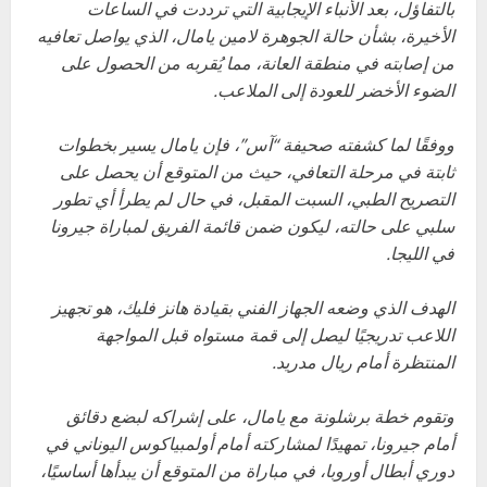
بالتفاؤل، بعد الأنباء الإيجابية التي ترددت في الساعات
الأخيرة، بشأن حالة الجوهرة لامين يامال، الذي يواصل تعافيه
من إصابته في منطقة العانة، مما يُقربه من الحصول على
الضوء الأخضر للعودة إلى الملاعب.
ووفقًا لما كشفته صحيفة “آس”، فإن يامال يسير بخطوات
ثابتة في مرحلة التعافي، حيث من المتوقع أن يحصل على
التصريح الطبي، السبت المقبل، في حال لم يطرأ أي تطور
سلبي على حالته، ليكون ضمن قائمة الفريق لمباراة جيرونا
في الليجا.
الهدف الذي وضعه الجهاز الفني بقيادة هانز فليك، هو تجهيز
اللاعب تدريجيًا ليصل إلى قمة مستواه قبل المواجهة
المنتظرة أمام ريال مدريد.
وتقوم خطة برشلونة مع يامال، على إشراكه لبضع دقائق
أمام جيرونا، تمهيدًا لمشاركته أمام أولمبياكوس اليوناني في
دوري أبطال أوروبا، في مباراة من المتوقع أن يبدأها أساسيًا،