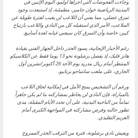
وجاءت الفحوصات التي أجراها أولمو، اليوم الإثنين في
المدينة الرياضية خوان جامبر، مطمئنة، إذ استبعدت وجود
تمزق عضلي، مما يعني أن اللاعب لن يغيب لفترة طويلة عن
الملاعب، الأمر الذي استقبله كل من النادي واللاعب بارتياح
كبير، خاصة وأن التمزق كان سيعني غيابه لعدة أسابيع.
رغم الأخبار الإيجابية، يسود الحذر داخل الجهاز الفني بقيادة
هانز فليك، إذ يفصل برشلونة نحو 13 يوما فقط عن الكلاسيكو
المنتظر أمام ريال مدريد يوم الأحد 26 أكتوبر/تشرين أول
الجاري، على ملعب سانتياجو برنابيو.
ورغم أن التشخيص يمنح الأمل في إمكانية لحاق اللاعب
بالمباراة، فإن النادي لن يخاطر بمشاركته ما لم يكن جاهزاً
تماماً من الناحية البدنية، على أن تحدد الأيام المقبلة، مدى
تطور حالته وفرص مشاركته في المواجهة الكبرى أمام
الغريم التقليدي.
ويعيش نادي برشلونة، فترة من الترقب الحذر الممزوج