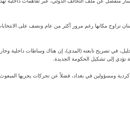
ار منفصل عن ملف التحالف الدولي، عبر تفاهمات داخلية تهدف
ان تراوح مكانها رغم مرور أكثر من عام ونصف على الانتخابا
ليل، في تصريح تابعته (المدى)، إن هناك وساطات داخلية وخا
سة تؤدي إلى تشكيل الحكومة الجديدة.
دية ومسؤولين في بغداد، فضلاً عن تحركات يجريها المبعوث ال