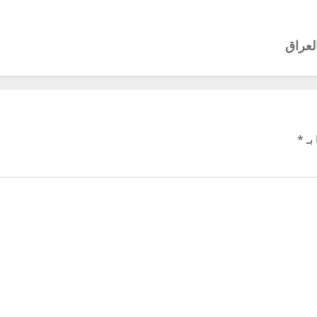
لعراق
بـ
*