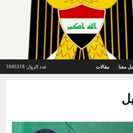
ل معنا
مقالات
عدد الزوار: 1045318
يل