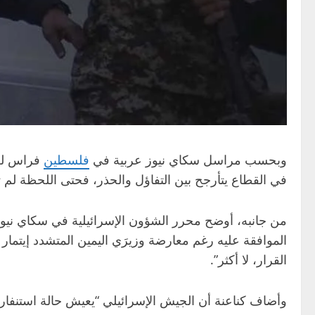
وبحسب مراسل سكاي نيوز عربية في
فلسطين
فراس لط
في القطاع يتأرجح بين التفاؤل والحذر، فحتى اللحظة لم تبد
من جانبه، أوضح محرر الشؤون الإسرائيلية في سكاي نيوز عر
الموافقة عليه رغم معارضة وزيرَي اليمين المتشدد إيتمار
القرار، لا أكثر”.
وأضاف كناعنة أن الجيش الإسرائيلي “يعيش حالة استنفا