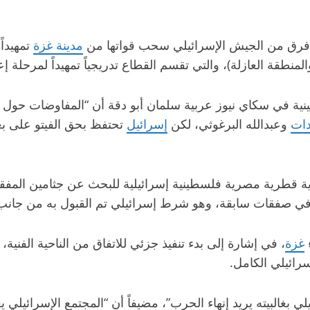
لاث فرق من الجيش الإسرائيلي سحب قواتها من
مدينة غزة
تمهيداً
منطقة العازلة)، والتي تقسم القطاع تدريجياً تمهيداً لمرحلة إعا
ة في سكاي نيوز عربية سلمان أبو دقة أن “المفاوضات حول قو
ات
وعبدالله البرغوثي، لكن
إسرائيل
تحتفظ بحق الفيتو على بع
ية قطرية مصرية فلسطينية إسرائيلية للبحث عن جثامين المفقو
 في صفقات سابقة، وهو شرط إسرائيلي تم القبول به من جان
غزة
، في إشارة إلى بدء تنفيذ جزئي للاتفاق من الناحية الفنية
رائيلي الكامل.
لي بغالبيته يريد إنهاء الحرب”، مضيفاً أن “المجتمع الإسرائيل