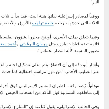
النار”.
ووفقاً لمصادر إسرائيلية نقلتها هيئة البث، فقد بدأت ث
الثلاثة التي حددتها خريطة
خطة ترامب
(الأزرق والأصفر وال
وفيما يتعلق بملف الأسرى، أوضح محرر الشؤون الفلسطيني
قائمة تضم قيادات بارزة مثل
مروان البرغوثي
و
أحمد سعد
تصوير المشهد كأنه انتصار لحماس”.
وأشار أبو دقة إلى أن الاتفاق ينص على تشكيل لجنة رباع
عبر الصليب الأحمر، “من دون مراسم احتفالية كما حدث
ميدانياً
، رُصد وقف للطيران المسير الإسرائيلي فوق أجواء
إلى مناطقهم الشمالية قبل التأكد من انسحاب الجيش الإس
وفي الجانب الإسرائيلي، يقول كناعنة إن “الشارع الإسرائي