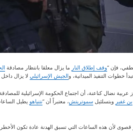
في، فإن “
وقف إطلاق النار
ما يزال معلقا بانتظار مصادقة
الح
أ خطوات التنفيذ الميدانية، و
الجيش الإسرائيلي
لا يزال داخل
بية نضال كناعنة، أن اجتماع الحكومة الإسرائيلية للمصادقة على
بن غفير
وبتسلئيل
سموتريتش
، معتبراً أن “
نتنياهو
يطيل الساعات
ر قصوى لأن هذه الساعات التي تسبق الهدنة عادة تكون الأخط