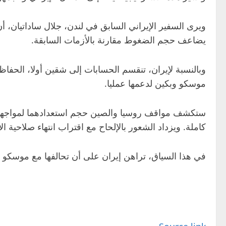
ويرى السفير الإيراني السابق في لندن، جلال ساداتيان، أن
يضاعف حجم الضغوط مقارنة بالأزمات السابقة.
وبالنسبة لإيران، تنقسم الحسابات إلى شقين أولا، الحفاظ
موسكو وبكين لدعمها عمليا.
ستكشف مواقف روسيا والصين حجم استعدادهما لمواجهة الع
كاملة. ويزداد الشعور بالإلحاح مع اقتراب انتهاء صلاحية الاتفاق النووي في 18 أكتوبر، ما يدفع طهران إلى حشد حلفائ
في هذا السياق، تراهن إيران على أن تحالفها مع موسكو 