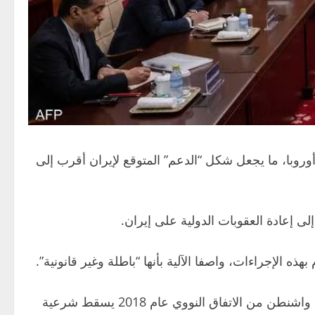
وروبا، ما يجعل شكل “الدعم” المتوقع لإيران أقرب إلى
هذه الإجراءات، واصفا الآلية بأنها “باطلة وغير قانونية”.
وروسيا للحد من آثار العقوبات، ويرى المسؤولون الإيرانيون أن انسحاب واشنطن من الاتفاق النووي عام 2018 يسقط شرعية