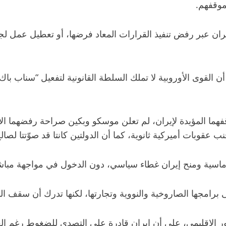
موقفهم.
ن عبر رفض تنفيذ القرارات المعاد فرضها، أو تعطيل عمل لجان
القوى الأوروبية لا تملك السلطة القانونية لتفعيل “سناب باك”
فهما المؤيدة لإيران، لم تعلن موسكو وبكين صراحة رفضهما الال
عقوبات أميركية ثانوية، كما أن الدولتين كانتا قد صوّتتا لصال
وماسية ومنح إيران غطاء سياسي، دون الدخول في مواجهة مباشر
برامجها الصاروخية والنووية وتجارتها، لكنها تدرك أن سقف الد
هور الإقليمي، على أن إيران قادرة على التصدي للضغوط رغم الع