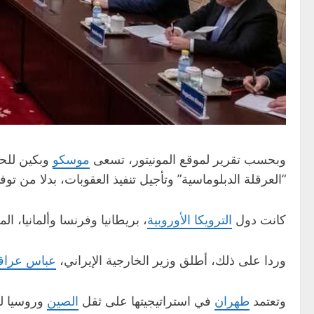
وبحسب تقرير لموقع المونيتور، تسعى
موسكو
وبكين للحف
“العرقلة الدبلوماسية” وتأجيل تنفيذ العقوبات، بدلا من تو
كانت دول
الترويكا الأوروبية
، بريطانيا وفرنسا وألمانيا، المعروفة باسم مجموعة (E3)، قد فعلت آلية “س
وردا على ذلك، أطلق وزير الخارجية الإيراني،
عباس عرا
وتعتمد
طهران
في استراتيجيتها على ثقل
الصين