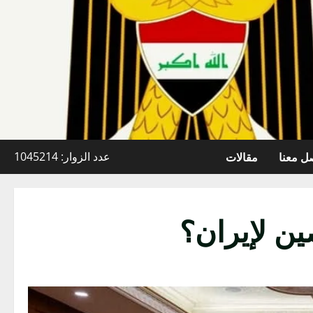
ل معنا
مقالات
عدد الزوار: 1045214
ين لإيران؟