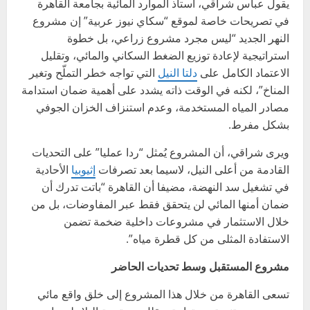
يقول عباس شراقي، أستاذ الموارد المائية بجامعة القاهرة
في تصريحات خاصة لموقع “سكاي نيوز عربية” إن مشروع
النهر الجديد “ليس مجرد مشروع زراعي، بل خطوة
استراتيجية لإعادة توزيع الضغط السكاني والمائي، وتقليل
الاعتماد الكامل على
دلتا النيل
التي تواجه خطر التملّح وتغير
المناخ”، لكنه في الوقت ذاته يشدد على أهمية ضمان استدامة
مصادر المياه المستخدمة، وعدم استنزاف الخزان الجوفي
بشكل مفرط.
ويرى شراقي، أن المشروع يُمثل “ردا عمليا” على التحديات
القادمة من أعلى النيل، لاسيما بعد تصرفات
إثيوبيا
الأحادية
في تشغيل سد النهضة، مضيفا أن القاهرة “باتت تدرك أن
ضمان أمنها المائي لن يتحقق فقط عبر المفاوضات، بل من
خلال الاستثمار في مشروعات داخلية ضخمة تضمن
الاستفادة المثلى من كل قطرة مياه”.
مشروع المستقبل وسط تحديات الحاضر
تسعى القاهرة من خلال هذا المشروع إلى خلق واقع مائي