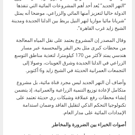
“النهر الجديد” يُعد أحد أهم المشروعات المائية التي تنفذها
الدولة حاليا لتعزيز أمنها المائي والزراعي، موضحا أنه يمثل
“شريانا مائيا موازيا لنهر النيل يربط بين الدلتا الجديدة ومدينة
الشيخ زايد غرب القاهرة”.
وقال المصدر إن المشروع يعتمد على نقل المياه المعالجة
من محطات كبرى مثل بحر البقر والمحسمة عبر مسار
هندسي يمتد لأكثر من 170 كيلومترا، لتغذية مناطق التوسع
الزراعي في الدلتا الجديدة وشرق العوينات، وصولا إلى
التجمعات العمرانية الحديثة في الشيخ زايد و6 أكتوبر.
وأضاف أن النهر الجديد ليس مجرد قناة مائية، بل مشروع
متكامل لإعادة توزيع التنمية الزراعية والعمرانية، إذ يتضمن
إنشاء محطات رفع عملاقة وشبكات ري حديثة تعتمد على
تكنولوجيا التحكم الذكي لتقليل الفاقد وضمان استدامة
الإمدادات المائية على مدار العام.
أصوات الخبراء بين الضرورة والمخاطر