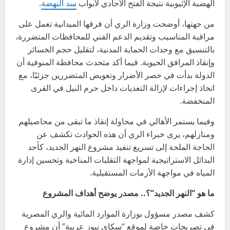
الهضبة الإثيوبية نتيجة الفتح الأحادي لأبواب
سد النهضة
.
من جهتها، أوضحت وزارة الري أن فرقها الميدانية تعمل على
مراقبة المناسيب وتقديم الدعم الفني للمحافظات المتضررة،
بالتنسيق مع وحدات الحماية المدنية، لتقليل حجم الخسائر
وإنقاذ المرافق الحيوية. فيما أكد متحدث محافظة المنوفية أن
الدولة بدأت في حصر الأضرار وتعويض المتضررين جزئيًا، مع
اتخاذ إجراءات لإزالة التعديات داخل حرم النيل في القرى
المنخفضة.
وفيما يستمر الأهالي في محاولة إنقاذ ما تبقى من محاصيلهم
ومنازلهم، يرى خبراء الري أن هذه الحوادث تكشف عن
الحاجة الملحة إلى تسريع تنفيذ مشروع النهر الجديد، كأحد
البدائل الاستراتيجية لمواجهة التقلبات المناخية وتحسين إدارة
المياه في مواجهة الأزمات المستقبلية.
ما هو “النهر الجديد”؟.. مصدر يوضح أهداف المشروع
كشف مصدر مسؤول بوزارة الموارد المائية والري المصرية
في تصريحات خاصة لموقع “سكاي نيوز عربية” أن مشروع