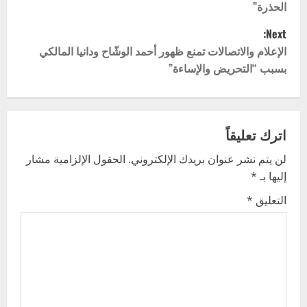
الحذرة”
s
Next:
t
الإعلام والاتصالات تمنع ظهور أحمد الوشّاح ودانيا المالكي
بسبب “التحريض والإساءة”
n
a
v
اترك تعليقاً
لن يتم نشر عنوان بريدك الإلكتروني.
الحقول الإلزامية مشار
i
إليها بـ
*
g
التعليق
*
a
t
i