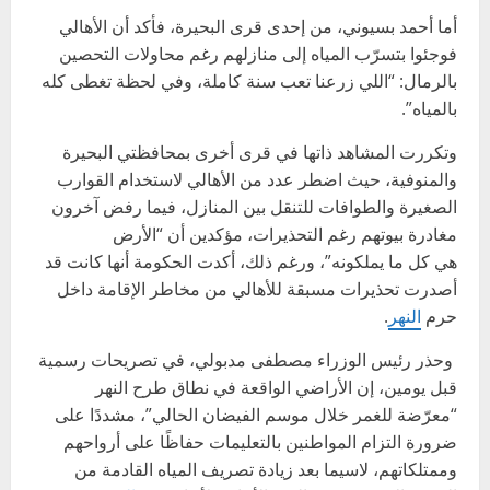
أما أحمد بسيوني، من إحدى قرى البحيرة، فأكد أن الأهالي
فوجئوا بتسرّب المياه إلى منازلهم رغم محاولات التحصين
بالرمال: “اللي زرعنا تعب سنة كاملة، وفي لحظة تغطى كله
بالمياه”.
وتكررت المشاهد ذاتها في قرى أخرى بمحافظتي البحيرة
والمنوفية، حيث اضطر عدد من الأهالي لاستخدام القوارب
الصغيرة والطوافات للتنقل بين المنازل، فيما رفض آخرون
مغادرة بيوتهم رغم التحذيرات، مؤكدين أن “الأرض
هي كل ما يملكونه”، ورغم ذلك، أكدت الحكومة أنها كانت قد
أصدرت تحذيرات مسبقة للأهالي من مخاطر الإقامة داخل
حرم
النهر
.
وحذر رئيس الوزراء مصطفى مدبولي، في تصريحات رسمية
قبل يومين، إن الأراضي الواقعة في نطاق طرح النهر
“معرّضة للغمر خلال موسم الفيضان الحالي”، مشددًا على
ضرورة التزام المواطنين بالتعليمات حفاظًا على أرواحهم
وممتلكاتهم، لاسيما بعد زيادة تصريف المياه القادمة من