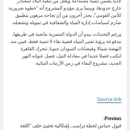
جديد يضمن تنمية مستدامة ويقلل من تبعية البلاد لمصادر
خارج حدودها، وبينما يرى مؤيدو المشروع أنه “خطوة ضرورية
للأمن القومي”، يحذر آخرون من أن نجاحه مرهون بتطبيق
صارم لسياسات إدارة المياه والشفافية في تمويله وتشغيله.
ورغم التحديات، يبدو أن الدولة المصرية ماضية في طريقها،
مدفوعة برؤية تعتبر المياه قضية بقاء لا تنمية فقط، فبين سد
النهضة شمالا وفيضانات السودان جنوبا، تتحرك القاهرة
لتكتب فصلا جديدا في معادلة النيل، فصل عنوانه النهر
الجديد، مشروع البقاء في زمن الأزمات المائية.
Source link
P
Previous:
o
قبول حماس لخطة ترامب.. إشكالية تختبئ خلف “اللغة