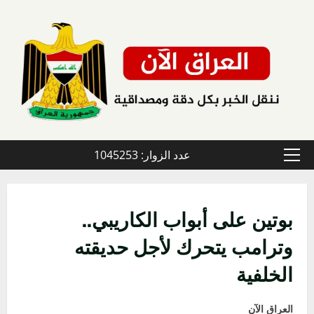
خطي
لى
لمحتوى
عدد الزوار: 1045253
القائمة
الأولية
بوتين على أبواب الكاريبي..
وترامب يتحرك لأجل حديقته
الخلفية
العراق الآن