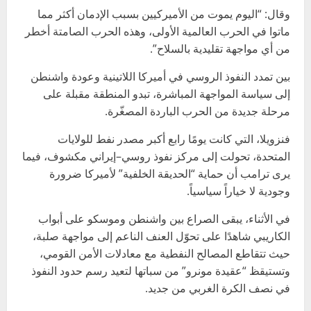
وقال: “اليوم يموت من الأميركيين بسبب الإدمان أكثر مما
ماتوا في الحرب العالمية الأولى، وهذه الحرب الصامتة أخطر
من أي مواجهة تقليدية بالسلاح”.
بين تمدد النفوذ الروسي في أميركا اللاتينية وعودة واشنطن
إلى سياسة المواجهة المباشرة، تبدو المنطقة مقبلة على
مرحلة جديدة من الحرب الباردة المصغّرة.
فنزويلا، التي كانت يومًا رابع أكبر مصدر نفط للولايات
المتحدة، تحولت إلى مركز نفوذ روسي–إيراني مكشوف، فيما
يرى ترامب أن حماية “الحديقة الخلفية” لأميركا ضرورة
وجودية لا خياراً سياسياً.
في الأثناء، يبقى الصراع بين واشنطن وموسكو على أبواب
الكاريبي شاهدًا على تحوّل العنف الناعم إلى مواجهة صلبة،
حيث تتقاطع المصالح النفطية مع معادلات الأمن القومي،
وتستيقظ “عقيدة مونرو” من سباتها لتعيد رسم حدود النفوذ
في نصف الكرة الغربي من جديد.