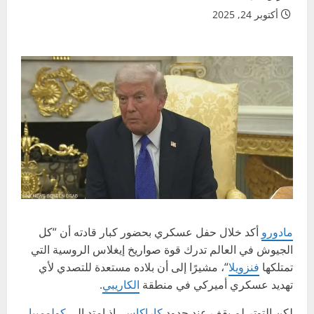
أكتوبر 24, 2025
مادورو
أكد خلال حفل عسكري بحضور كبار قادته أن “كل
الجيوش في العالم تدرك قوة صواريخ إيغلاس الروسية التي
تمتلكها
فنزويلا
“، مشيرًا إلى أن بلاده مستعدة للتصدي لأي
تهديد عسكري أميركي في منطقة
الكاريبي
.
لكن التوتر لم يقف عند حدود
كاراكاس
، إذ امتد إلى
كولومبيا