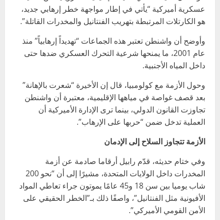
عسكرية أميركية “يأتي في إطار مواجهة خطر إرهابي جديد،
هو الكارتلات المرتبطة بتهريب الفنتانيل والمخدرات القاتلة”.
وأوضح أن واشنطن تعتبر هذه الجماعات “تهديداً إرهابياً” منذ
عام 2001، ما يمنحها شرعية التحرك العسكري ضدها حتى
داخل المياه الأجنبية.
وحول الأزمة مع كولومبيا، قال إن الأخيرة “شعرت بالإهانة”
بعد قصف غواصة في مياهها الإقليمية، معتبرة أن واشنطن
تجاوزت القانون الدولي، بينما ترى الإدارة الأميركية أن
العملية تدخل ضمن “حربها على الإرهاب”.
الأزمة تتجاوز السلاح إلى الإدمان
وفي ختام حديثه، قدّم رابيل أرقاما صادمة عن أزمة
المخدرات داخل الولايات المتحدة، مشيرًا إلى أن “نحو 200
شاب يوميا بين سن 18 و45 عامًا يموتون جراء تعاطي المواد
الأفيونية مثل الفنتانيل”، واصفًا ذلك بـ”الخطر الحقيقي على
الأمن القومي الأميركي”.