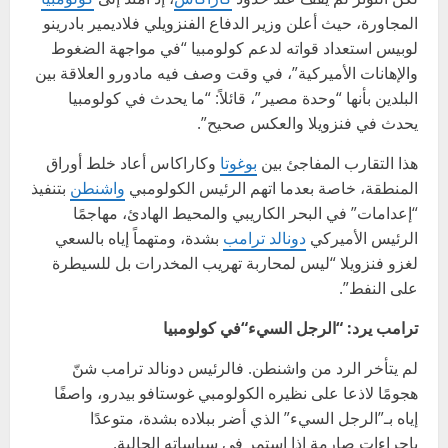
المجاورة، حيث أعلن وزير الدفاع الفنزويلي فلاديمير بادرينو
لوبيس استعداد قواته لدعم كولومبيا “في مواجهة الضغوط
والإهانات الأميركية”، في وقت وصف فيه مادورو العلاقة بين
البلدين بأنها “وحدة مصير”، قائلاً: “ما يحدث في كولومبيا
يحدث في فنزويلا والعكس صحيح”.
هذا التقارب المفاجئ بين
بوغوتا
وكاراكاس أعاد خلط أوراق
المنطقة، خاصة بعدما اتهم الرئيس الكولومبي
واشنطن
بتنفيذ
“إعدامات” في البحر الكاريبي والمحيط الهادئ، مهاجمًا
الرئيس الأميركي
دونالد ترامب
بشدة، ومتهماً إياه بالسعي
لغزو فنزويلا “ليس لمحاربة تهريب المخدرات بل للسيطرة
على النفط”.
ترامب يرد: “الرجل السيء
“في كولومبيا
لم يتأخر الرد من واشنطن. فالرئيس دونالد ترامب شنّ
هجومًا لاذعا على نظيره الكولومبي غوستافو بيدرو، واصفًا
إياه بـ”الرجل السيء” الذي أضر ببلاده بشدة، متوعدًا
بإجراءات صارمة إذا استمر في سياساته الحالية.