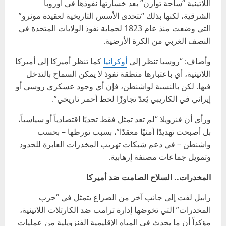
اللاتينية “ساحة توازن” بعد خسارتها نفوذها في أوروبا
الشرقية، لكنها بذلك “تتحدى الأسس التاريخية لعقيدة مونرو”
التي وضعت منذ عام 1823 لحماية نفوذ الولايات المتحدة في
النصف الغربي من الكرة الأرضية.
وأضاف: “روسيا تنظر إلى
أوكرانيا
كما تنظر أميركا إلى أميركا
اللاتينية، أي باعتبارها منطقة نفوذ لا يمكن السماح بالتدخل
فيها. لكن بالنسبة لواشنطن، فإن أي وجود عسكري روسي أو
إيراني في الكاريبي يُعدّ تجاوزًا لخط أحمر تاريخي”.
ورأى أن فنزويلا “لم تعد تمثل فقط تحديًا اقتصادياً أو سياسياً،
بل أصبحت تهديدًا أمنيًا معقدًا”، بسبب تورطها – بحسب
واشنطن – في دعم شبكات تهريب المخدرات العابرة للحدود
وتمويل جماعات مصنفة إرهابية.
المخدرات.. السلاح الصامت ضد أميركا
رابيل لفت إلى جانب آخر من الصراع يتمثل في “حرب
المخدرات” التي تخوضها إدارة ترامب ضد الكارتلات اللاتينية،
مؤكداً أن ما يحدث في المياه الإقليمية الفنزويلية من عمليات