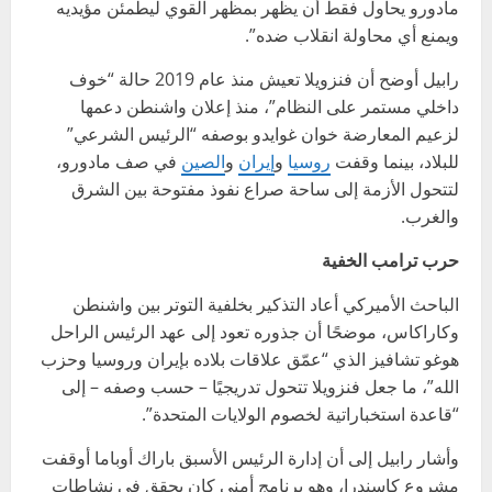
مادورو يحاول فقط أن يظهر بمظهر القوي ليطمئن مؤيديه
ويمنع أي محاولة انقلاب ضده”.
رابيل أوضح أن فنزويلا تعيش منذ عام 2019 حالة “خوف
داخلي مستمر على النظام”، منذ إعلان واشنطن دعمها
لزعيم المعارضة خوان غوايدو بوصفه “الرئيس الشرعي”
للبلاد، بينما وقفت
روسيا
و
إيران
و
الصين
في صف مادورو،
لتتحول الأزمة إلى ساحة صراع نفوذ مفتوحة بين الشرق
والغرب.
حرب ترامب الخفية
الباحث الأميركي أعاد التذكير بخلفية التوتر بين واشنطن
وكاراكاس، موضحًا أن جذوره تعود إلى عهد الرئيس الراحل
هوغو تشافيز الذي “عمّق علاقات بلاده بإيران وروسيا وحزب
الله”، ما جعل فنزويلا تتحول تدريجيًا – حسب وصفه – إلى
“قاعدة استخباراتية لخصوم الولايات المتحدة”.
وأشار رابيل إلى أن إدارة الرئيس الأسبق باراك أوباما أوقفت
مشروع كاسندرا، وهو برنامج أمني كان يحقق في نشاطات