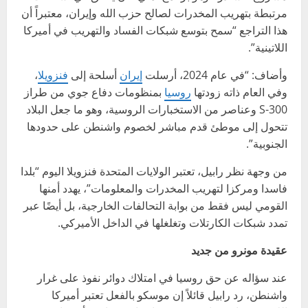
مرتبطة بتهريب المخدرات لصالح حزب الله وإيران، معتبراً أن
هذا التراجع “سمح بتوسع شبكات الفساد والتهريب في أميركا
اللاتينية”.
وأضاف: “في عام 2024، أرسلت
إيران
أسلحة إلى
فنزويلا
،
وفي العام ذاته زودتها
روسيا
بمنظومات دفاع جوي من طراز
S-300 وعناصر من الاستخبارات الروسية، وهو ما جعل البلاد
تتحول إلى موطئ قدم مباشر لخصوم واشنطن على حدودها
الجنوبية”.
من وجهة نظر رابيل، تعتبر الولايات المتحدة فنزويلا اليوم “بلدا
فاسدا ومركزا لتهريب المخدرات والمعلومات”، يهدد أمنها
القومي ليس فقط من بوابة التحالفات الخارجية، بل أيضًا عبر
تمدد شبكات الكارتلات وتغلغلها في الداخل الأميركي.
عقيدة مونرو من جديد
عند سؤاله عن حق روسيا في امتلاك دوائر نفوذ على غرار
واشنطن، رد رابيل قائلاً إن موسكو بالفعل تعتبر أميركا