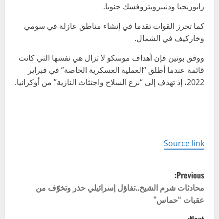
زابوريجيا ودنيبروبتروفسك جنوبا.
كما تحرز القوات تقدما في إنشاء مناطق عازلة في سومي
وخاركيف في الشمال.
ووفق بوتين فإن أهداف موسكو لا تزال هي نفسها التي كانت
قائمة عندما أطلق “العملية العسكرية الخاصة” في فبراير
2022، إذ تهدف إلى “نزع السلاح واجتثاث النازية” من أوكرانيا.
Source link
P
Previous:
o
محادثات شرم الشيخ..تفاؤل إسرائيلي حذر وتخوّف من
عقبات “حماس”
s
Next: