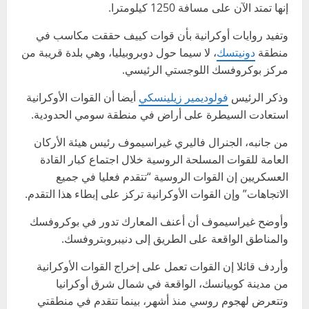
إنها تمتد الآن على مسافة 1250 كيلومترا.
وتفيد روايات أوكرانية بأن قوات كييف حققت مكاسب في
منطقة
دونيتسك
، لا سيما حول دوبروبيليا، وهي بلدة قريبة من
مركز بوكروفسك اللوجستي الرئيسي.
وذكر الرئيس
فولوديمير زيلينسكي
أيضا أن القوات الأوكرانية
استعادت السيطرة على أراض في منطقة سومي الحدودية.
من جانبه، الجنرال فاليري غيراسيموف رئيس هيئة الأركان
العامة للقوات المسلحة الروسية خلال اجتماع كبار القادة
العسكريين إن القوات الروسية “تتقدم فعليا في جميع
الاتجاهات” وإن القوات الأوكرانية تركز على إبطاء هذا التقدم.
وأوضح غيراسيموف أن أعنف المعارك تدور في بوكروفسك
والمناطق الواقعة على الطريق إلى دنيبروبتروفسك.
وأردف قائلا إن القوات تعمل على إخراج القوات الأوكرانية
من مدينة كوبيانسك، الواقعة في شمال شرق أوكرانيا
وتتعرض لهجوم روسي منذ أشهر، بينما تتقدم في منطقتي