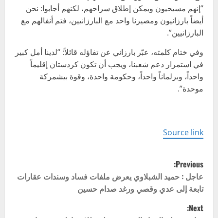
“إنهم مسيحيون ويمكن إطلاق سراحهم، لكنهم أجابوا: نحن
أيضاً بارزانيون ومصيرنا واحد مع البارزانيين، فتم أنفالهم مع
البارزانيين”.
وفي ختام كلمته، عبّر بارزاني عن تفاؤله قائلاً: “لدينا أمل كبير
في استمرار دعم شعبنا، ويجب أن تكون كردستان إقليماً
واحداً، وبرلماناً واحداً، وحكومة واحدة، وقوة بيشمركة
موحدة”.
Source link
P
Previous:
o
عاجل : حميد الشبلاوي يعرض ملفات فساد وسندات عقارات
تابعة إلى عدي وقصي ورغد صدام حسين
s
Next: