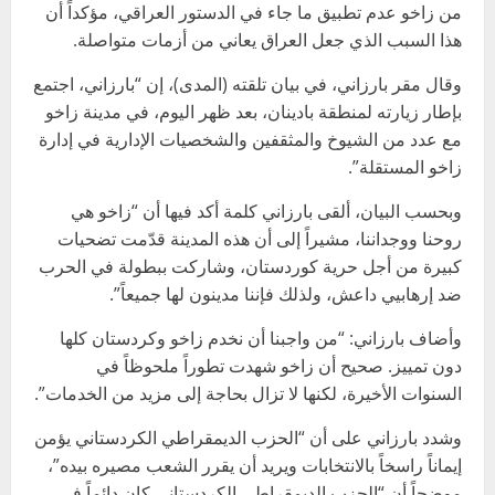
من زاخو عدم تطبيق ما جاء في الدستور العراقي، مؤكداً أن
هذا السبب الذي جعل العراق يعاني من أزمات متواصلة.
وقال مقر بارزاني، في بيان تلقته (المدى)، إن “بارزاني، اجتمع
بإطار زيارته لمنطقة بادينان، بعد ظهر اليوم، في مدينة زاخو
مع عدد من الشيوخ والمثقفين والشخصيات الإدارية في إدارة
زاخو المستقلة”.
وبحسب البيان، ألقى بارزاني كلمة أكد فيها أن “زاخو هي
روحنا ووجداننا، مشيراً إلى أن هذه المدينة قدّمت تضحيات
كبيرة من أجل حرية كوردستان، وشاركت ببطولة في الحرب
ضد إرهابيي داعش، ولذلك فإننا مدينون لها جميعاً”.
وأضاف بارزاني: “من واجبنا أن نخدم زاخو وكردستان كلها
دون تمييز. صحيح أن زاخو شهدت تطوراً ملحوظاً في
السنوات الأخيرة، لكنها لا تزال بحاجة إلى مزيد من الخدمات”.
وشدد بارزاني على أن “الحزب الديمقراطي الكردستاني يؤمن
إيماناً راسخاً بالانتخابات ويريد أن يقرر الشعب مصيره بيده”،
موضحاً أن “الحزب الديمقراطي الكردستاني كان دائماً في