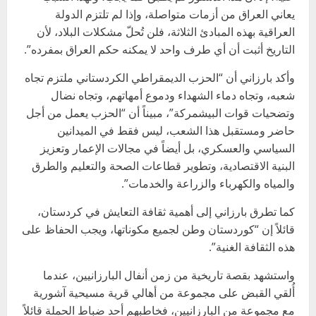
يعاني العراق من أزمات متواصلة، وإذا لم تلتزم الدولة
العراقية بهذه المبادئ الثلاثة، فلن تُحلّ مشكلات البلاد، لأن
التاريخ أثبت أن أي طرف واحد لا يمكنه حكم العراق بمفرده”.
وأكد بارزاني أن “الحزب الديمقراطي الكردستاني ملتزم تجاه
شعبه، وتجاه دماء الشهداء ودموع أمهاتهم، وتجاه نضال
وتضحيات قوات البيشمركة”، مبيناً أن “الحزب يعمل من أجل
حاضر ومستقبل هذا الشعب، ليس فقط في الميدانين
السياسي والعسكري، بل أيضاً في مجالات الإعمار وتعزيز
البنية الاقتصادية، وتطوير قطاعات الصحة والتعليم والطرق
والمياه والكهرباء والزراعة والخدمات”.
كما تطرق بارزاني إلى أهمية ثقافة التعايش في كردستان،
قائلاً إن “كوردستان وطن لجميع مكوناتها، ويجب الحفاظ على
هذه الثقافة الغنية”.
واستشهد بقصة تاريخية من زمن أنفال البارزانيين، عندما
أُلقي القبض على مجموعة من أهالي قرية مسيحية آشورية
مع مجموعة من البارزانيين، فخاطبهم أحد ضباط الحملة قائلاً