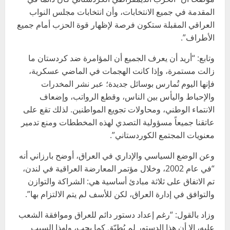
المقدمة في جميع الانتخابات، وأن انتخابات مجلس النواب
العراقي المقبلة ستكون فرصة لإظهار قوة الحزب أمام جميع
الأطراف”.
وتابع: “أريد أن يعرف الجميع أن المؤامرة ضد كردستان ما
زالت مستمرة، وإذا كانت الهجمات في الماضي عسكرية،
فإنها اليوم تُمارس بوسائل جديدة؛ عبر نشر المخدرات
والإحباط واليأس بين الناس، وقطع الرواتب، وإضعاف
الانتماء الوطني، ومحاولات تجويع المواطنين. لذلك تقع على
عاتقنا جميعاً مسؤولية التصدي لهذه المخططات ومنع تدمير
معنويات المجتمع الكوردستاني”.
وعن الوضع السياسي والإداري في العراق، أوضح بارزاني أنه
“في عام 2002، وخلال مؤتمر المعارضة العراقية في لندن،
تم الاتفاق على ثلاثة مبادئ أساسية هي: الشراكة والتوازن
والتوافق في إدارة العراق، لكن للأسف لم يتم الالتزام بها”.
وزاد بالقول: “رغم إعداد دستور دائم للعراق وموافقة الشعب
عليه، إلا أن هذا الدستور لم يُطبّق كما يجب، ولهذا السبب