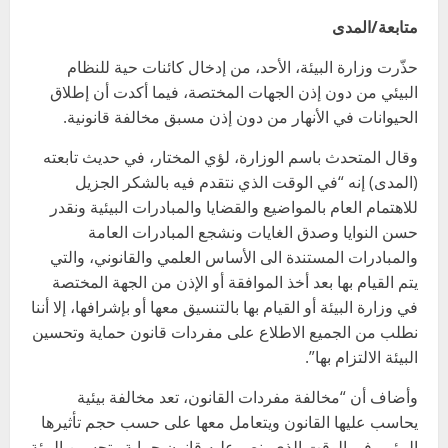
متابعة/المدى
حذّرت وزارة البيئة، الأحد، من إدخال كائنات حية للنظام
البيئي من دون إذن الجهات المختصة، فيما أكدت أن إطلاق
الحيوانات في الأنهار من دون إذن مسبق مخالفة قانونية.
وقال المتحدث باسم الوزارة، لؤي المختار، في حديث تابعته
(المدى) إنه “في الوقت الذي نتقدم فيه بالشكر الجزيل
للاهتمام العام بالمواضيع والقضايا والمبادرات البيئية ونقدر
حسن النوايا وصدق الغايات ونشجع المبادرات العامة
والمبادرات المستندة الى الأساس العلمي والقانوني، والتي
يتم القيام بها بعد أخذ الموافقة أو الإذن من الجهة المختصة
في وزارة البيئة أو القيام بها بالتنسيق معها أو بإشرافها، إلا أننا
نطلب من الجميع الاطلاع على مفردات قانون حماية وتحسين
البيئة الالتزام بها”.
وأضاف أن “مخالفة مفردات القانون، تعد مخالفة بيئية
يحاسب عليها القانون ويتعامل معها على حسب حجم تأثيرها
البيئي، في الوقت الذي ينص عليه قانون حماية وتحسين البيئة