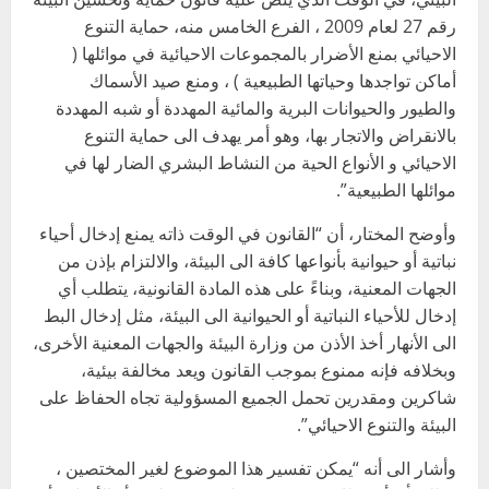
رقم 27 لعام 2009 ، الفرع الخامس منه، حماية التنوع
الاحيائي بمنع الأضرار بالمجموعات الاحيائية في موائلها (
أماكن تواجدها وحياتها الطبيعية ) ، ومنع صيد الأسماك
والطيور والحيوانات البرية والمائية المهددة أو شبه المهددة
بالانقراض والاتجار بها، وهو أمر يهدف الى حماية التنوع
الاحيائي و الأنواع الحية من النشاط البشري الضار لها في
موائلها الطبيعية”.
وأوضح المختار، أن “القانون في الوقت ذاته يمنع إدخال أحياء
نباتية أو حيوانية بأنواعها كافة الى البيئة، والالتزام بإذن من
الجهات المعنية، وبناءً على هذه المادة القانونية، يتطلب أي
إدخال للأحياء النباتية أو الحيوانية الى البيئة، مثل إدخال البط
الى الأنهار أخذ الأذن من وزارة البيئة والجهات المعنية الأخرى،
وبخلافه فإنه ممنوع بموجب القانون ويعد مخالفة بيئية،
شاكرين ومقدرين تحمل الجميع المسؤولية تجاه الحفاظ على
البيئة والتنوع الاحيائي”.
وأشار الى أنه “يمكن تفسير هذا الموضوع لغير المختصين ،