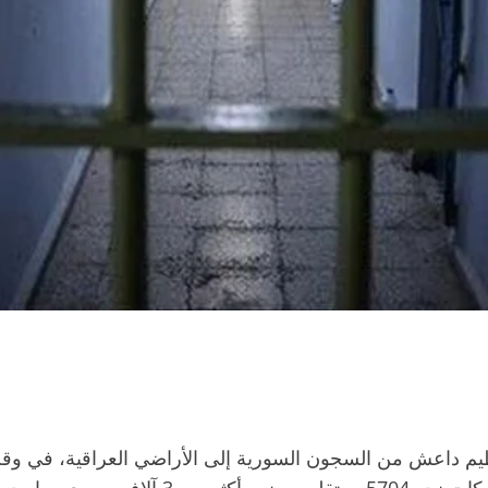
ظيم داعش من السجون السورية إلى الأراضي العراقية، في وقت 
الداخلي وإمكانية إعادة انتشار الإرهاب. وتشمل هذه