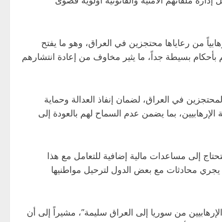
احث في الشأن الأمني والسياسي، حسين الإبراهيمي، في حديث تابعته (المدى)، إن “تركيا رفضت استلام 165 إرهابياً من رعاياها محتجزين في العراق، وهو ما يفتح
 بأحكام بسيطة جداً، ما يثير مخاوف من إعادة انتشارهم
حتجزين في العراق، لضمان إنفاذ العدالة وحماية
 الإرهابيين، بما يضمن عدم السماح لهم بالعودة إلى
تحتاج إلى مساعدات مالية إضافية للتعامل مع هذا
ق يجري محادثات مع بعض الدول لترحيل مواطنيها
إرهابيين من سوريا إلى العراق سليمة”، مشيراً إلى أن