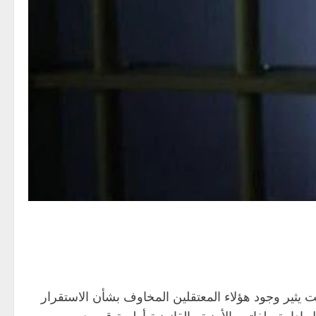
يثير وجود هؤلاء المعتقلين المخاوف بشأن الاستقرار
 التحركات نحو 5704 معتقلين، بينهم أكثر من 3 آلاف سوري، ما يجعل إدارة ملفاتهم الأمنية والقانونية أولوية قصوى