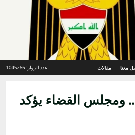
ل معنا
مقالات
عدد الزوار: 1045266
.. ومجلس القضاء يؤكد