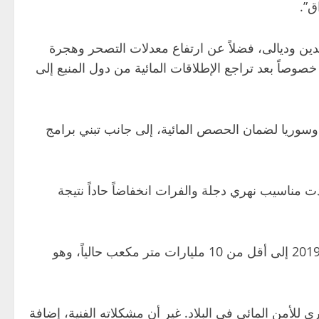
ق”.
ين وديالى، فضلاً عن ارتفاع معدلات التصحر وهجرة
 خصوصاً بعد تراجع الإطلاقات المائية من دول المنبع إلى
ن وسوريا لضمان الحصص المائية، إلى جانب تبني برامج
 في العراق من أكثر التحديات الاستراتيجية التي تواجه البلاد خلال العقدين الأخيرين. فمنذ عام 2018، شهدت مناسيب نهري دجلة والفرات انخفاضاً حاداً نتيجة
كما تشير بيانات وزارة الموارد المائية إلى أن الخزين المائي الكلي للعراق انخفض من نحو 50 مليار متر مكعب في عام 2019 إلى أقل من 10 مليارات متر مكعب حالياً، وهو
ل العمود الفقري للأمن المائي في البلاد. غير أن مشكلاته الفنية، إضافة