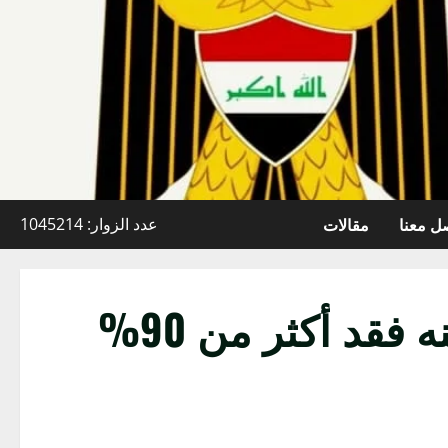
ل معنا
مقالات
عدد الزوار: 1045214
تحذيرات من جفاف تاريخي يهدد سد الموصل.. خزينه فقد أكثر من 90%