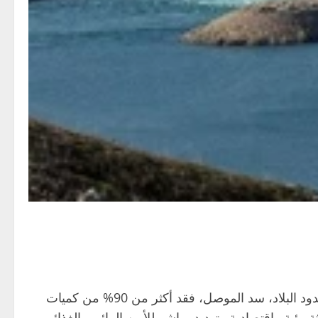
في أخطر مؤشرات لأزمة المياه التي تعصف بالعراق منذ عقود، حذّرت لجنة الزراعة والمياه النيابية من أن خزين أكبر سدود البلاد، سد الموصل، فقد أكثر من 90% من كميات
يئية واقتصادية وتهديد مباشر للأمن المائي والغذائي