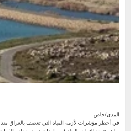
المدى/خاص
مياهه نتيجة التراجع الحاد في واردات نهري دجلة والفرا