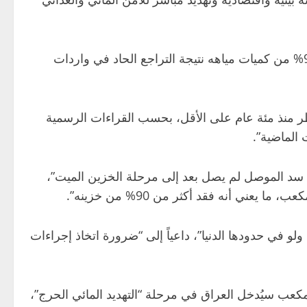
أكدت لجنة الزراعة والمياه النيابية، أن خزين أكبر سدود العراق ما زال دون مرحلة الخزين الميت، إلا أنه فقد أكثر من 90% من كميات مياهه نتيجة التراجع الحاد في واردات
أخطر منذ مئة عام على الأقل، بحسب القراءات الرسمية
 سد الموصل لم يصل بعد إلى مرحلة الخزين الميت”،
لو في حدودها الدنيا”، داعياً إلى “ضرورة اتخاذ إجراءات
مكعب سيُدخل العراق في مرحلة “التهديد المائي الحرج”،