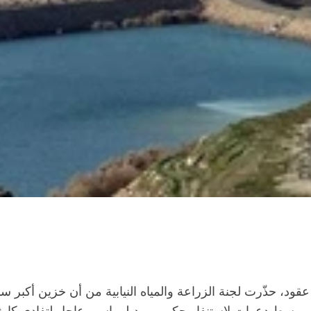
ت، وسط دعوات لاستنفار حكومي ودبلوماسي عاجل لتفادي كارثة ب