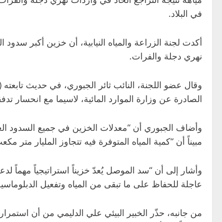
في البلاد.
نهري دجلة والفرات.
وقال عضو اللجنة، النائب ثائر الجبوري، في حديث تابعته 
الصادرة عن وزارة الموارد المائية، لاسيما مع انحسار تدفقات نهري دجلة و
وأضاف الجبوري أن “معدلات الخزين في جميع السدود الع
مبيناً أن “كمية المياه المتوفرة فيه تتجاوز المليار متر مكعب، في حين أن طاقته القصوى تتراوح 
وأشار إلى أن “سد الموصل يُعدّ خزيناً استراتيجياً مهماً 
عاجلة للحفاظ على ما تبقى من المياه وتفعيل الدبلوماسي
من جانبه، حذّر الخبير البيئي علي الدليمي من أن استمرا