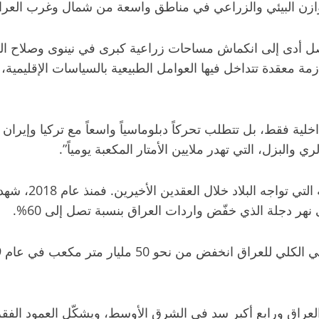
توازن البيئي والزراعي في مناطق واسعة من شمال وغرب العرا
صل أدى إلى انكماش مساحات زراعية كبرى في نينوى وصلاح الد
أزمة معقدة تتداخل فيها العوامل الطبيعية بالسياسات الإقليمية،
لية فقط، بل تتطلب تحركاً دبلوماسياً واسعاً مع تركيا وإيرا
والبزل، التي تهدر ملايين الأمتار المكعبة يومياً”.
تُعدّ أزمة المياه
 نهر دجلة الذي خفّض واردات العراق بنسبة تصل إلى 60%.
 الذي أُنشئ عام 1986، أكبر سد في العراق ورابع أكبر سد في الشرق الأوسط، ويشكّ