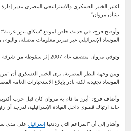
اعتبر الخبير العسكري والاستراتيجي المصري مدير إدارة
بشأن مروان”.
وأوضح فرج، في حديث خاص لموقع “سكاي نيوز عربية”: “م
الموساد الإسرائيلي عبر تمرير معلومات مضللة، واليوم، وبع
وتوفي مروان منتصف عام 2007 إثر سقوطه من شرفة منزله في لندن، في حادث أثار الكثير من الجدل والشكوك التي لم تحسم حتى الآن.
ومن وجهة النظر المصرية، يرى الخبير العسكري أن “مرو
الموساد تجنيده، لكنه بادر بإبلاغ الاستخبارات العامة الم
وأضاف فرج: “أبرز ما قام به مروان كان قبل حرب أكتوبر م
حالة ارتباك قصوى داخل القيادة الإسرائيلية، لدرجة أن رئ
وأشار إلى أن “المزاعم التي رددتها
إسرائيل
على مدى سنوا