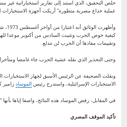
عملية خداع مصرية متطورة” أربكت أجهزة الاستخبارات ال
وأظهرت الوثائق أنه اعتبارا من أواخر أغسطس 1973، شارك مروان في اجتماعات جمعت الرئيسين آنذاك المصري
كيفية خوض الحرب وتثبيت السادس من أكتوبر موعدا للهجو
وتقييمات مفادها أن الحرب لن تندلع.
وحتى التحذير الذي نقله عشية الحرب جاء غامضا ومتأخرا
ونقلت الصحيفة عن الرئيس الأسبق لجهاز الاستخبارات ا
الاستخبارات الإسرائيلية، واستدرج رئيس
الموساد
زامير ك
في المقابل، رفض الموساد هذه النتائج، واصفا إياها بأنها “
تأكيد الموقف المصري