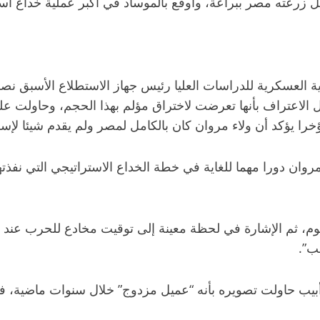
 زرعته مصر ببراعة، وأوقع بالموساد في أكبر عملية خداع است
ديمية العسكرية للدراسات العليا رئيس جهاز الاستطلاع الأسبق 
ل الاعتراف بأنها تعرضت لاختراق مؤلم بهذا الحجم، وحاولت 
ؤخرا يؤكد أن ولاء مروان كان بالكامل لمصر ولم يقدم شيئا لإس
روان دورا مهما للغاية في خطة الخداع الاستراتيجي التي نفذت
وم، ثم الإشارة في لحظة معينة إلى توقيت مخادع للحرب عند 
ب”.
بيب حاولت تصويره بأنه “عميل مزدوج” خلال سنوات ماضية، في