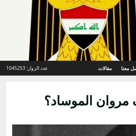
ل معنا
مقالات
عدد الزوار: 1045253
 مروان الموساد؟