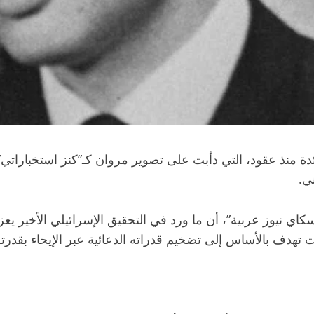
ئدة منذ عقود، التي دأبت على تصوير مروان كـ”كنز استخباراتي”
ي.
 نيوز عربية”، أن ما ورد في التحقيق الإسرائيلي الأخير يع
نت تهدف بالأساس إلى تضخيم قدراته الدعائية عبر الإيحاء بقد