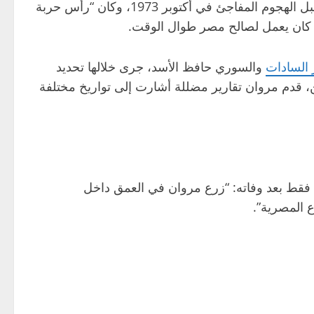
خلص التحقيق، الذي استند إلى تقارير استخباراتية غير منشورة سابقا، إلى أن مروان أرسل إنذارات كاذبة إلى إسرائيل قبل الهجوم المفاجئ في أكتوبر 1973، وكان “رأس حربة
ه كان يعمل لصالح مصر طوال الوقت.
 السادات
والسوري حافظ الأسد، جرى خلالها تحديد
ن، قدم مروان تقارير مضللة أشارت إلى تواريخ مختلفة
فقط بعد وفاته: “زرع مروان في العمق داخل
ع المصرية”.