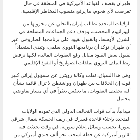
طهران بقصف القواعد الأميركية في المنطقة في حال
تعرضت لأي هجوم، ما يرفع منسوب المخاطر الإقليمية.
الولايات المتحدة تطالب إيران بالتخلي عن مخزونها من
اليورانيوم المخصب، ووقف دعم الجماعات المسلحة في
الشرق الأوسط، والقبول بقيود على برنامجها الصاروخي. غير
أن طهران تؤكد أن برنامجها النووي سلمي، وتبدي استعداداً
لقبول بعض القيود مقابل رفع العقوبات المالية، لكنها ترفض
ربط الملف النووي بملفات الصواريخ أو النفوذ الإقليمي.
وفي هذا السياق، نقلت وكالة رويترز عن مسؤول إيراني كبير
قوله إن الخلافات بين طهران وواشنطن لا تزال قائمة بشأن
آلية تخفيف العقوبات، ما يعكس تعثراً في أي مسار تفاوضي
محتمل.
ميدانياً، بدأت قوات التحالف الدولي الذي تقوده الولايات
المتحدة بإخلاء قاعدة قسرك في ريف الحسكة شمال شرقي
سوريا، بحسب وسائل إعلام سورية، في وقت تحدثت فيه
تقارير أميركية عن خطة لسحب نحو ألف جندي أميركي من