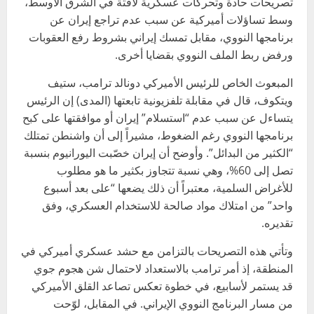
تصريحات حادة وتحركات عسكرية لافتة في الشرق الأوسط،
وسط تساؤلات أميركية عن سبب عدم تراجع إيران عن
برنامجها النووي، مقابل تمسك إيراني بشروط رفع العقوبات
ورفض ربط الملف النووي بقضايا أخرى.
المبعوث الخاص للرئيس الأميركي دونالد ترامب، ستيف
ويتكوف، قال في مقابلة تلفزيونية تابعتها (المدى) إن الرئيس
يتساءل عن سبب عدم “استسلام” إيران أو موافقتها على كبح
برنامجها النووي رغم الضغوط، مشيراً إلى أن واشنطن تمتلك
“الكثير من البدائل”. وأوضح أن إيران خصّبت اليورانيوم بنسبة
تصل إلى 60%، وهي نسبة تتجاوز بكثير ما هو مطلوب
للأغراض السلمية، معتبراً أن ذلك يضعها “على بعد أسبوع
واحد” من امتلاك مواد صالحة للاستخدام العسكري، وفق
تقديره.
وتأتي هذه التصريحات بالتزامن مع حشد عسكري أميركي في
المنطقة، إذ أمر ترامب بالاستعداد لاحتمال شن هجوم جوي
قد يستمر لأسابيع، في خطوة تعكس تصاعد القلق الأميركي
من مسار البرنامج النووي الإيراني. في المقابل، لوّحت