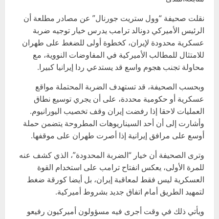
نقلت صحيفة “وول ستريت جورنال” عن مصادر مطلعة أن
الرئيس الأميركي دونالد ترامب يدرس خيار توجيه ضربة
عسكرية محدودة لإيران، كخطوة أولى للضغط على طهران
للامتثال للمطالب الأميركية في المفاوضات النووية، مع
محاولة تجنب هجوم واسع قد يستدعي ردا إيرانيا كبيرا.
وبحسب الصحيفة، قد تستهدف الضربة المحتملة مواقع
عسكرية أو حكومية محددة، على أن يجري توسيع نطاق
العمليات لاحقا إذا رفضت إيران وقف تخصيب اليورانيوم.
وأشارت إلى أن أحد السيناريوهات المطروحة يتضمن حملة
أوسع على مرافق إيرانية إذا أصرت طهران على موقفها.
وترى الصحيفة أن خيار “الضربة المحدودة”، الذي كشف عنه
للمرة الأولى، يعكس انفتاح ترامب على استخدام القوة
العسكرية ليس فقط لمعاقبة إيران، بل أيضا كورقة ضغط
لتمهيد الطريق أمام اتفاق جديد بشروط أميركية.
ويأتي ذلك في وقت أجرى فيه مسؤولون أميركيون رفيعو