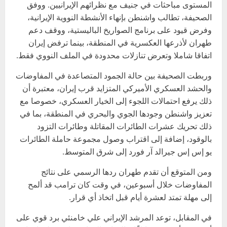
المستوى مباحثات في جنيف مع نظرائهم الإيرانيين. ووفق
الصحيفة، تطالب واشنطن بإنهاء الأنشطة النووية الإيرانية،
وفرض قيود على برنامج الصواريخ الباليستية، ووقف دعم
طهران لأذرعها العكسرية في المنطقة، بينما ترفض إيران
اتفاقا شاملا وتعرض تنازلات محدودة في الملف النووي فقط.
وربطت الصحيفة بين حالة الجمود المتصاعدة في المفاوضات
والحشد العسكري الأميركي المتزايد قرب إيران، معتبرة أن
ذلك يرفع احتمالات اللجوء إلى الخيار العسكري، خصوصا مع
تعزيز واشنطن وجودها الجوي والبحري في المنطقة، بما في
ذلك تحريك عشرات الطائرات المقاتلة وطائرات التزود
بالوقود، إضافة إلى اقتراب وصول مجموعة حاملة الطائرات
يو إس إس جيرالد آر فورد إلى شرق المتوسط.
ومن المتوقع أن تقدم طهران ردها الرسمي على نتائج
المفاوضات خلال أسبوعين، في وقت كان ترامب قد ألمح
إلى مهلة تمتد لعشرة أيام قبل اتخاذ أي قرار.
في المقابل، توعد المرشد الإيراني علي خامنئي برد قوي على