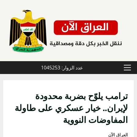
خطي
لى
لمحتوى
عدد الزوار: 1045253
القائمة
الأولية
ترامب يلوّح بضربة محدودة
لإيران.. خيار عسكري على طاولة
المفاوضات النووية
العراق الآن