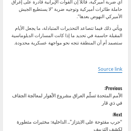
أي ضربة أميركية، قائلاً إن القوات الإيرانية قادرة على إغراق
حاملة طائرات أميركية وتوجيه ضربة “لا يستطيع الجيش
الأميركي النهوض بعدها”.
ويأتي ذلك فيما تتصاعد التحذيرات المتبادلة، ما يجعل الأيام
المقبلة حاسمة في تحديد ما إذا كانت المسارات الدبلوماسية
ستصمد أم أن المنطقة تتجه نحو مواجهة عسكرية محدودة.
Source link
P
Previous:
o
الأمم المتحدة تسلّم العراق مشروع الأهوار لمعالجة الجفاف
في ذي قار
s
Next:
t
“حرب مفتوحة على الابتزاز”.. الداخلية: مختبرات متطورة
لكشف التزييف