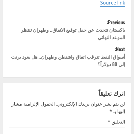
Source link
P
Previous:
o
باكستان تتحدث عن حفل توقيع الاتقاق.. وطهران تنتظر
الموعد النهائي
s
Next:
t
أسواق النفط تترقب اتفاق واشنطن وطهران.. هل يعود برنت
إلى 80 دولاراً؟
n
a
v
اترك تعليقاً
لن يتم نشر عنوان بريدك الإلكتروني.
الحقول الإلزامية مشار
i
إليها بـ
*
g
التعليق
*
a