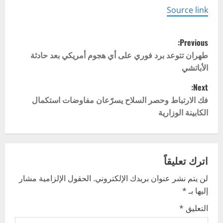
Source link
P
Previous:
o
طهران تتوعد برد فوري على أي هجوم أمريكي بعد حادثة
الأباتشي
s
Next:
t
فك الارتباط وحصر السلاح يسرّعان مفاوضات استكمال
الكابينة الوزارية
n
a
v
اترك تعليقاً
لن يتم نشر عنوان بريدك الإلكتروني.
الحقول الإلزامية مشار
i
إليها بـ
*
g
التعليق
*