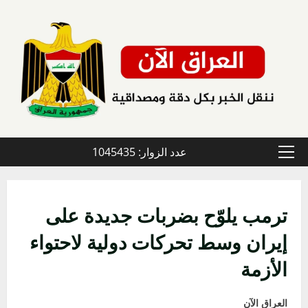
خطي
لى
لمحتوى
عدد الزوار: 1045435
القائمة
الأولية
ترمب يلوّح بضربات جديدة على
إيران وسط تحركات دولية لاحتواء
الأزمة
العراق الآن