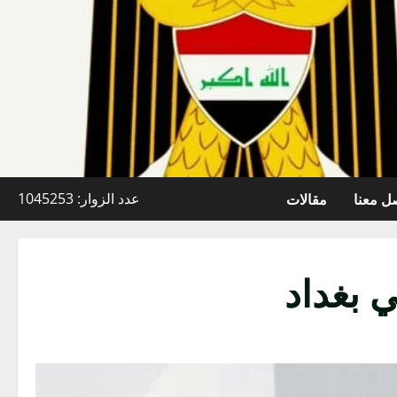
ل معنا
مقالات
عدد الزوار: 1045253
 بغداد