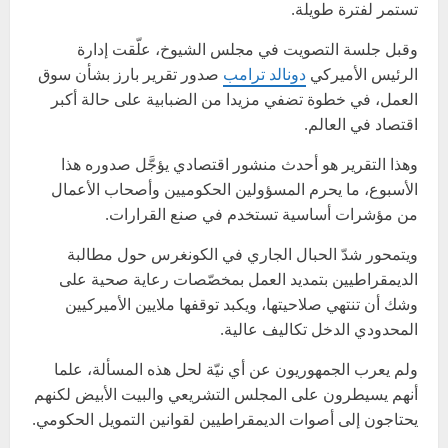
تستمر لفترة طويلة.
وقبل جلسة التصويت في مجلس الشيوخ، علّقت إدارة
الرئيس الأميركي
دونالد ترامب
صدور تقرير بارز بشأن سوق
العمل، في خطوة تضفي مزيدا من الضبابية على حالة أكبر
اقتصاد في العالم.
وهذا التقرير هو أحدث منشور اقتصادي يؤجَّل صدوره هذا
الأسبوع، ما يحرم المسؤولين الحكوميين وأصحاب الأعمال
من مؤشرات أساسية تستخدم في صنع القرارات.
ويتمحور شدّ الحبال الجاري في الكونغرس حول مطالبة
الديمقراطيين بتمديد العمل بمخصّصات رعاية صحية على
وشك أن تنتهي صلاحيتها، ويكبد توقفها ملايين الأميركيين
المحدودي الدخل تكاليف عالية.
ولم يعرب الجمهوريون عن أي نيّة لحل هذه المسألة، علما
أنهم يسيطرون على المجلس التشريعي والبيت الأبيض لكنهم
يحتاجون إلى أصوات الديمقراطيين لقوانين التمويل الحكومي.