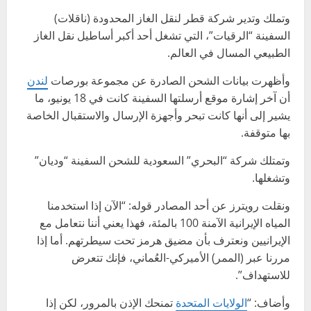
وتملك وتدير شركة قطر لنقل الغاز المحدودة (ناقلات)
السفينة “الرقيات”، التي تشغل أحد أكبر أساطيل نقل الغاز
الطبيعي المسال في العالم.
وأظهرت بيانات الشحن الصادرة عن مجموعة بورصات
لندن
أن آخر إشارة موقع أرسلتها السفينة كانت في 18 يونيو، ما
يشير إلى أنها كانت تبحر وأجهزة الإرسال والاستقبال الخاصة
بها متوقفة.
وتمتلك شركة “البحري” السعودية للشحن السفينة “وديان”
وتشغلها.
ونقلت رويترز عن أحد المصادر قوله: “الآن إذا استخدمنا
المياه الإيرانية الآمنة 100 بالمئة، فهذا يعني أننا نتعامل مع
الإيرانيين ونعترف بأن مضيق هرمز تحت سيطرتهم. أما إذا
مررنا عبر (الممر) الأميركي-العُماني، فإنك تتعرض
للاستهداف”.
وأضاف: “
الولايات المتحدة
تمنحك الإذن بالمرور، لكن إذا