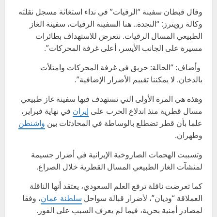
وقال قبطان سفينة “الرقيات” في نداء استغاثة مسجل نقلته
وكالة رويترز: “النجدة.. هنا السفينة الرقيات، سفينة الغاز
الطبيعي المسال الرقيات. نتعرض للاستهداف بطائرات
مسيرة على الجانب الأيسر، أعلى غرفة المحركات”.
وأضاف: “الحالة: حريق في غرفة المحركات وامتلأت
بالدخان. لا يمكننا تقييم الأضرار الإضافية”.
وهذه هي المرة الأولى التي تستهدف فيها سفينة غاز طبيعي
مسال قطرية منذ اندلاع الحرب على
إيران
في نهاية فبراير،
علما بأن قطر تضطلع بالوساطة في المحادثات بين
واشنطن
وطهران.
وتسببت الهجمات الصاروخية الإيرانية في أضرار جسيمة
لمنشآت الغاز الطبيعي المسال القطرية خلال الصراع.
كما تعرضت ناقلة ترفع العلم السعودي، يعتقد أنها الناقلة
العملاقة “وديان”، لأضرار قبالة سواحل
سلطنة عمان
، وفقا
لمصادر أمنية بحرية، فيما لم يعرف السبب على الفور.