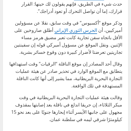
حدث شيء في الطريق، فإنهم يقولون لك حينها: القرار
قرارك، إما أن تواصل التحرك أو تعود أدراجك”.
وذكر موقع “أكسيوس” في وقت سابق، نقلا عن مسؤولين
أميركيين، أن
الحرس الثوري الإيراني
أطلق صاروخين على
الأقل باتجاه سفن تجارية كانت تعبر مضيق هرمز مساء
الإثنين. ونقل الموقع عن مسؤول أميركي قوله إن سفينتين
تجاريتين تعرضتا لأضرار كبيرة دون وقوع خسائر بشرية.
وقال أحد المصادر إن موقع الناقلة “الرقيات” وقت استهدافها
يتطابق مع الموقع الوارد في تحذير صادر عن هيئة عمليات
التجارة البحرية البريطانية، مما يشير إلى أنها كانت الناقلة
المستهدفة في تلك الواقعة.
وقالت هيئة عمليات التجارة البحرية البريطانية في وقت
مبكر الثلاثاء، إن حريقا اندلع في ناقلة بعد إصابتها بمقذوف
مجهول على جانبها الأيسر أثناء إبحارها جنوبًا على بعد نحو 15
كيلومترًا شرقي ليمه في سلطنة عمان.