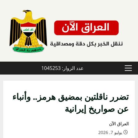
خطي
لى
لمحتوى
عدد الزوار: 1045253
القائمة
الأولية
تضرر ناقلتين بمضيق هرمز.. وأنباء
عن صواريخ إيرانية
العراق الآن
يوليو 7, 2026