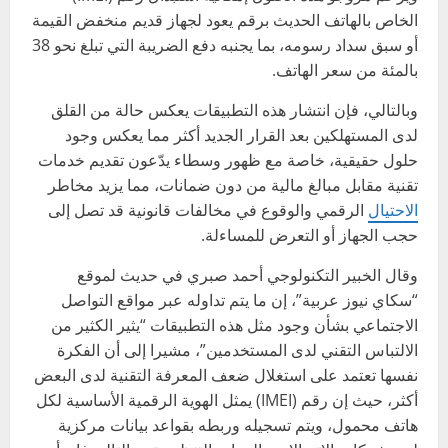
الخاص بالهاتف الحديث برقم يعود لجهاز قديم منخفض القيمة
أو سبق سداد رسومه، بما يجنبه دفع الضريبة التي تبلغ نحو 38
بالمئة من سعر الهاتف.
وبالتالي، فإن انتشار هذه التطبيقات يعكس حالة من القلق
لدى المستهلكين بعد القرار الجديد أكثر مما يعكس وجود
حلول حقيقية، خاصة مع ظهور وسطاء يدّعون تقديم خدمات
تقنية مقابل مبالغ مالية من دون ضمانات، مما يزيد مخاطر
الاحتيال
الرقمي والوقوع في مخالفات قانونية قد تصل إلى
حجب الجهاز أو التعرض للمساءلة.
وقال الخبير التكنولوجي أحمد صبري في حديث لموقع
“سكاي نيوز عربية”، إن ما يتم تداوله عبر مواقع التواصل
الاجتماعي بشأن وجود مثل هذه التطبيقات “يثير الكثير من
الالتباس التقني لدى المستخدمين”، مشيرا إلى أن الفكرة
نفسها تعتمد على استغلال ضعف المعرفة التقنية لدى البعض
أكثر، حيث إن رقم (IMEI) يمثل الهوية الرقمية الأساسية لكل
هاتف محمول، ويتم تسجيله وربطه بقواعد بيانات مركزية