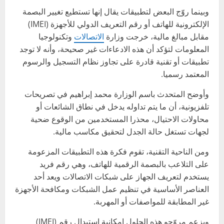
وبينما روّج البعض لتطبيقات يقال إنها تستطيع تغيير البصمة
الإلكترونية للهاتف أو رقم التعريف الدولي للأجهزة (IMEI)
مقابل مبالغ مالية، خرجت وزارة
الاتصالات
وتكنولوجيا
المعلومات لتؤكد أن هذه الادعاءات غير صحيحة، وأنه لا توجد
تطبيقات أو تقنية قادرة على تجاوز نظام التسجيل والرسوم
المعتمد رسميا.
وأوضح المتحدث باسم الوزارة محمد إبراهيم في تصريحات
تلفزيونية، أن ما يتم تداوله يدخل في نطاق الشائعات أو
محاولات الاحتيال، محذرا المستخدمين من الوقوع ضحية
لجهات تستغل حالة الجدل لتحقيق مكاسب مالية.
ومن الناحية التقنية، تقوم فكرة هذه التطبيقات المزعومة
على التلاعب بالبصمة الرقمية للهاتف، وهي رقم فريد
يستخدم لتعريف الجهاز على شبكات الاتصالات ويعد أحد
العناصر الأساسية في تنظيم عمل الشبكات ومكافحة الأجهزة
غير المطابقة للمواصفات أو المهربة.
ويزعم مروّجو هذه الحلول إمكانية استبدال رقم (IMEI)