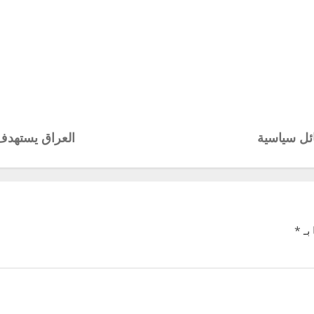
ئل سياسية
العراق يستهدف رفع ال
بـ
*