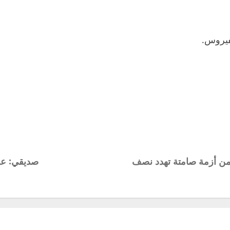
فيروس.
ون من أزمة صامتة تهدد نصف
صديقي: عش