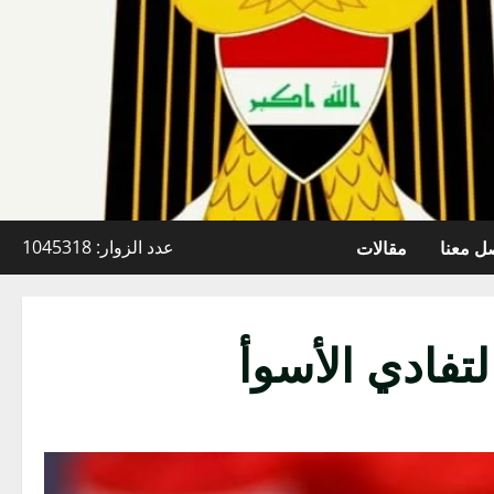
ل معنا
مقالات
عدد الزوار: 1045318
تفادي الأسوأ