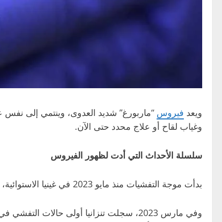
ويعد
فيروس
“ماربورغ” شديد العدوى، وينتمي إلى نفس ع
وغياب لقاح أو علاج محدد حتى الآن.
سلسلة الأحداث التي أدت لظهور الفيروس
بدأت موجة التفشيات منذ مايو 2023 في غينيا الاستوائية، حيث تم تسجيل 17 حالة مؤكدة توفي منها 12 شخصا.