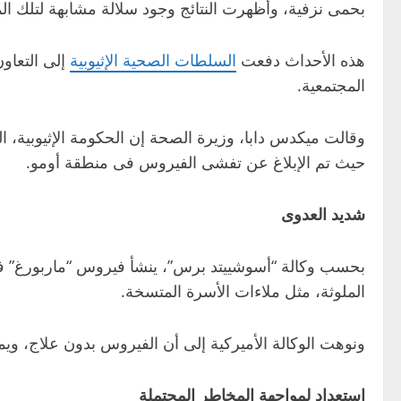
بحمى نزفية، وأظهرت النتائج وجود سلالة مشابهة لتلك 
هذه الأحداث دفعت
السلطات الصحية الإثيوبية
إلى التعاو
المجتمعية.
حيث تم الإبلاغ عن تفشى الفيروس فى منطقة أومو.
شديد العدوى
بحسب وكالة “أسوشييتد برس”، ينشأ فيروس “ماربورغ” فى 
الملوثة، مثل ملاءات الأسرة المتسخة.
ونوهت الوكالة الأميركية إلى أن الفيروس بدون علاج، ويمكن أن يكون قاتلا فى ما يص
استعداد لمواجهة المخاطر المحتملة