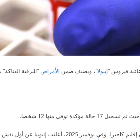
ائلة فيروس “
إيبولا
“، ويصنف ضمن
الأمراض
وفي مارس 2023، سجلت تنزانيا أولى حالات التفشي في إقليم