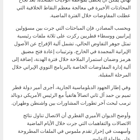
المحادثات الأخيرة في معالجة معظم النقاط الخلافية التي
عطلت المفاوضات خلال الفترة الماضية.
وبحسب المصادر، فإن المباحثات التي جرت بين مسؤولين
إيرانيين ووسطاء قطريين ركزت على ثلاثة ملفات رئيسية
تمثل جوهر التفاوض الحالي، تشمل آلية الإفراج عن الأصول
الإيرانية المجمدة في الخارج، وترتيبات إعادة فتح مضيق
هرمز وضمان استمرار الملاحة خلال فترة الهدنة، إضافة إلى
آلية إدارة المفاوضات الخاصة بالبرنامج النووي الإيراني خلال
المرحلة المقبلة.
وفي إطار الجهود الدبلوماسية الجارية، أجرى أمير دولة قطر
تميم بن حمد آل ثاني اتصالاً هاتفياً مع الرئيس الأمريكي دونالد
ترمب لبحث آخر تطورات المشاورات بين واشنطن وطهران.
وأوضح الديوان الأميري القطري أن الاتصال تناول نتائج
الاتصالات والتفاهمات التي جرت خلال الأيام الماضية
وأسهمت في إحراز تقدم ملموس في الملفات المطروحة
على طاولة التفاوض.