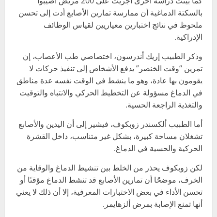
كما بينت دراسة أخرى أجريت على 200 مريض أصيبوا
بالسكتة الدماغية أن ممارسة تمارين الأصابع أدت إلى تحسن
ملحوظ في نتائج اختبارين معياريين لقياس الوظائف
الإدراكية.
وذكر الطبيب إريك أندرسون، اختصاصي طب الأعصاب، إن
تمرين “وقت الخنصر” يدفع الأشخاص إلى تنفيذ حركات لا
يقومون بها عادة، وهو ما ينشط في الوقت نفسه عدة مناطق
في الدماغ مسؤولة عن التخطيط الحركي والانتباه والتوقيت
والتغذية الراجعة الحسية.
أما الطبيب ألكسندر زوبكوف، فيشير إلى أن اليدين والأصابع
تشغلان مساحة كبيرة، بشكل غير متناسب، داخل القشرة
الحركية والحسية في الدماغ.
لكن زوبكوف يحذر من الخلط بين تنشيط الدماغ والوقاية من
الخرف، موضحًا أن تمارين الأصابع قد تنشط الدماغ مؤقتًا أو
تحسن الأداء في بعض الاختبارات المعرفية، إلا أن ذلك لا يعني
أنها تمنع الإصابة بمرض ألزهايمر.