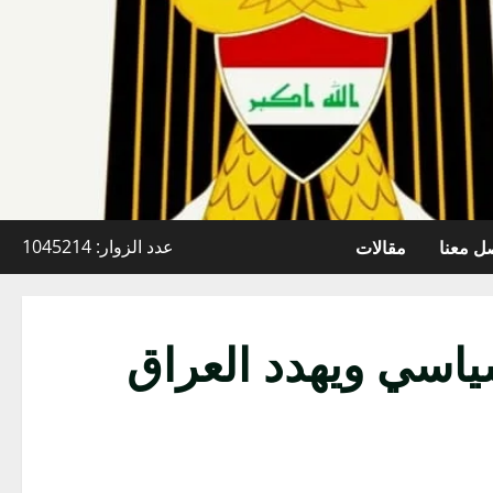
ل معنا
مقالات
عدد الزوار: 1045214
ياسي ويهدد العراق