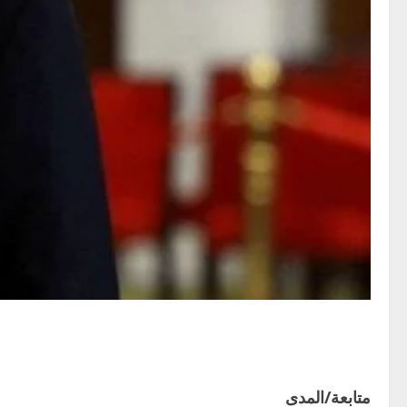
متابعة/المدى