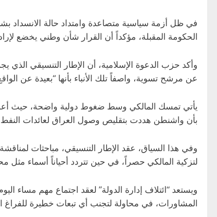
في ظل أزمة سياسية متصاعدة وامتداد حالة الانسداد بشأن
الحكومة المقبلة، مؤكداً أن القرار شأن وطني يخضع لإر
وأكد حزب الدعوة الإسلامية، أن الإطار التنسيقي الذي يج
عن مرشح تسوية، واصفاً تلك الأنباء بأنها “بعيدة عن الواقع
يأتي تمسك المالكي وسط ضغوط دولية واضحة، حيث أعلنت و
بأن واشنطن هددت بتقليص وصول العراق لعائدات النفط حال
وفي هذا السياق، عقد الإطار التنسيقي، مباحثات لمناقش
لتزكية المالكي حصراً، في حين تتردد أحياناً أسماء مثل 
ويستعد “ائتلاف إدارة الدولة” لعقد اجتماع مهم مساء ا
المشاورات، في محاولة لتجنب أي تبعات خطيرة للفراغ ال