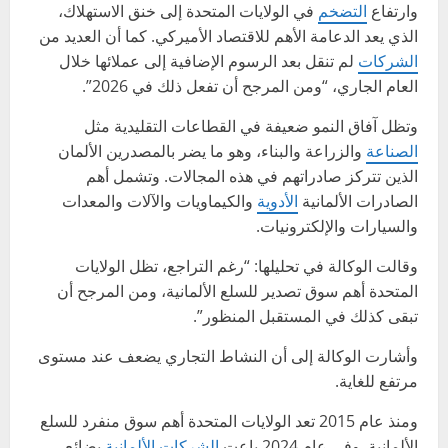
وارتفاع
التضخم
في الولايات المتحدة إلى خنق الاستهلاك،
الذي يعد الدعامة الأهم للاقتصاد الأميركي. كما أن العديد من
الشركات
لم تنقل بعد الرسوم الإضافية إلى عملائها خلال
العام الجاري، “ومن المرجح أن تفعل ذلك في 2026”.
وتظل آفاق النمو ضعيفة في القطاعات التقليدية مثل
الصناعة
والزراعة والبناء، وهو ما يضر بالمصدرين الألمان
الذين تتركز صادراتهم في هذه المجالات. وتشمل أهم
الصادرات الألمانية
الأدوية
والكيماويات والآلات والمعدات
والسيارات والإلكترونيات.
وقالت الوكالة في تحليلها: “رغم التراجع، تظل الولايات
المتحدة أهم سوق تصدير للسلع الألمانية، ومن المرجح أن
تبقى كذلك في المستقبل المنظور”.
وأشارت الوكالة إلى أن النشاط التجاري يضعف عند مستوى
مرتفع للغاية.
ومنذ عام 2015 تعد الولايات المتحدة أهم سوق منفرد للسلع
الألمانية. وفي عام 2024 باعت
الشركات الألمانية
بضائع