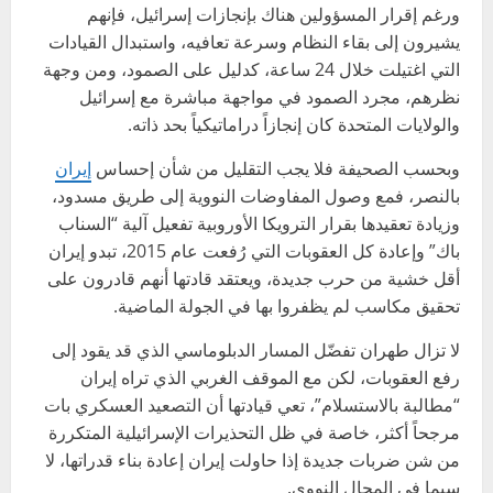
ورغم إقرار المسؤولين هناك بإنجازات إسرائيل، فإنهم
يشيرون إلى بقاء النظام وسرعة تعافيه، واستبدال القيادات
التي اغتيلت خلال 24 ساعة، كدليل على الصمود، ومن وجهة
نظرهم، مجرد الصمود في مواجهة مباشرة مع إسرائيل
والولايات المتحدة كان إنجازاً دراماتيكياً بحد ذاته.
وبحسب الصحيفة فلا يجب التقليل من شأن إحساس
إيران
بالنصر، فمع وصول المفاوضات النووية إلى طريق مسدود،
وزيادة تعقيدها بقرار الترويكا الأوروبية تفعيل آلية “السناب
باك” وإعادة كل العقوبات التي رُفعت عام 2015، تبدو إيران
أقل خشية من حرب جديدة، ويعتقد قادتها أنهم قادرون على
تحقيق مكاسب لم يظفروا بها في الجولة الماضية.
لا تزال طهران تفضّل المسار الدبلوماسي الذي قد يقود إلى
رفع العقوبات، لكن مع الموقف الغربي الذي تراه إيران
“مطالبة بالاستسلام”، تعي قيادتها أن التصعيد العسكري بات
مرجحاً أكثر، خاصة في ظل التحذيرات الإسرائيلية المتكررة
من شن ضربات جديدة إذا حاولت إيران إعادة بناء قدراتها، لا
سيما في المجال النووي.