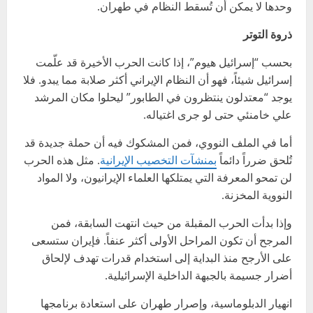
وحدها لا يمكن أن تُسقط النظام في طهران.
ذروة التوتر
بحسب “إسرائيل هيوم”، إذا كانت الحرب الأخيرة قد علّمت
إسرائيل شيئاً، فهو أن النظام الإيراني أكثر صلابة مما يبدو. فلا
يوجد “معتدلون ينتظرون في الطابور” ليحلوا مكان المرشد
علي خامنئي حتى لو جرى اغتياله.
أما في الملف النووي، فمن المشكوك فيه أن حملة جديدة قد
تُلحق ضرراً دائماً
بمنشآت التخصيب الإيرانية
. مثل هذه الحرب
لن تمحو المعرفة التي يمتلكها العلماء الإيرانيون، ولا المواد
النووية المخزنة.
وإذا بدأت الحرب المقبلة من حيث انتهت السابقة، فمن
المرجح أن تكون المراحل الأولى أكثر عنفاً. فإيران ستسعى
على الأرجح منذ البداية إلى استخدام قدرات تهدف لإلحاق
أضرار جسيمة بالجبهة الداخلية الإسرائيلية.
انهيار الدبلوماسية، وإصرار طهران على استعادة برنامجها