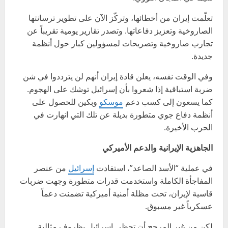
تعلّمت إيران من أخطائها، وتركّز الآن على تطوير ترسانتها
الصاروخية وتعزيز دفاعاتها. وتصدر تقارير يومية تقريباً عن
تجارب صاروخية وتصريحات لمسؤولين كبار حول أنظمة
جديدة.
وفي الوقت نفسه، يعلن قادة إيران أنهم لن يترددوا في شن
ضربة استباقية إذا شعروا بأن إسرائيل توشك على الهجوم.
كما يسعون إلى كسب دعم
موسكو
وبكين للحصول على
أنظمة دفاع جوي متطورة بديلة عن تلك التي انهارت في
الحرب الأخيرة.
الجاهزية الإيرانية والدعم الأميركي
في عملية “الأسد الصاعد”، استفادت
إسرائيل
من عنصر
المفاجأة الكاملة واستخدمت قدرات متطورة وجهت ضربات
قاسية لإيران، تحت مظلة أمنية أميركية تضمنت دعماً
عسكرياً غير مسبوق.
لكن من غير المرجح أن تحظى إسرائيل بظروف مثالية