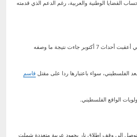
 القضايا الوطنية والعربية، رغم الدعم الذي قدمته
يحمل الحرازين حركة حماس مسؤولية ما آلت إليه الأوضاع الفلسطينية خلال الفترة الأخيرة، مشيرا إلى أن التطورات التي أعقبت أحداث 7 أكتوبر جاءت نتيجة ما وصفه
عد الفلسطيني، سواء باعتبارها ردا على مقتل
قاسم
لويات الواقع الفلسطيني.
 التوصل إلى وقف إطلاق نار بجهود عربية متعددة شملت