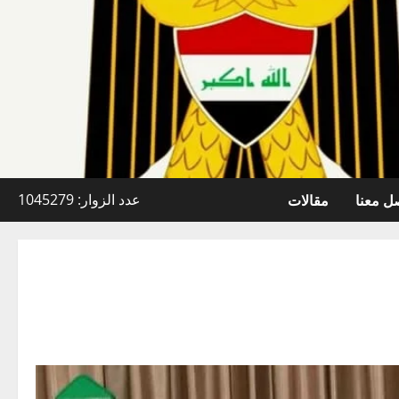
ل معنا
مقالات
عدد الزوار: 1045279