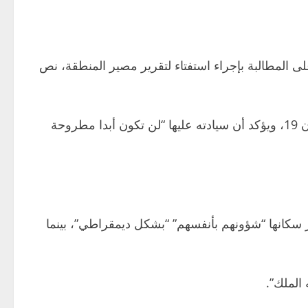
 المطالبة بإجراء استفتاء لتقرير مصير المنطقة، نص
ويسيطر المغرب على الجزء الأكبر من المنطقة، ويعتبرها جزءا من أراضيه قبل أن تخضع للاستعمار الاسباني أواخر القرن 19، ويؤكد أن سيادته عليها “لن تكون أبدا مطروحة
ر سكانها “شؤونهم بأنفسهم” “بشكل ديمقراطي”، بينما
الملك”.