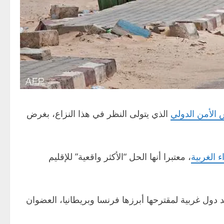
الأمن الدولي
الذي يتولى النظر في هذا النزاع، بغرض
 الغربية
، معتبرا أنها الحل “الأكثر واقعية” للإقليم
متنازع عليه أواخر العام 2020، نجحت الرباط في كسب تأييد دول غربية لمقترحها أبرزها فرنسا وبريطانيا، العضوان