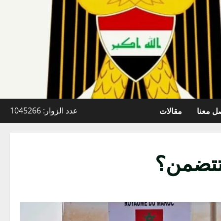
ل معنا
مقالات
عدد الزوار: 1045266
 تتضمن؟