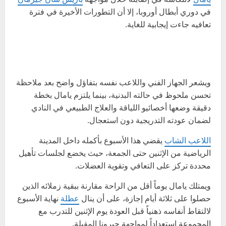
في دوري أبطال أوروبا، إلا أن التطورات الأخيرة في فترة
تعافيه جاءت إيجابية للغاية.
ويشعر الجهاز الفني واللاعب نفسه بتفاؤل واضح بعد ملاحظة
تحسن ملحوظ في حالته البدنية، بينما يلتزم يامال بخطة
دقيقة وضعها أخصائيو اللياقة والعلاج الطبيعي في النادي
لضمان عودته التدريجية دون استعجال.
اللاعب الشاب
يقضي هذا الأسبوع بأكمله داخل المدينة
الرياضية من الإثنين حتى الجمعة، حيث يخضع لجلسات تأهيل
محددة تركز على التعافي وتقوية العضلات.
ويمتلك يامال يوماً أقل من الراحة مقارنة ببقية زملائه الذين
حصلوا على ثلاثة أيام إجازة، على أن ينال
عطلة
نهاية الأسبوع
لالتقاط أنفاسه ذهنياً قبل العودة يوم الإثنين للتدرب مع
المجموعة استعداداً لمواجهة جيرونا المقبلة.