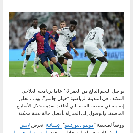
يواصل النجم البالغ من العمر 18 عاما برنامجه العلاجي
المكثف في المدينة الرياضية “خوان جامبر”، بهدف تجاوز
إصابته في منطقة العانة التي أعاقت تقدمه خلال الأسابيع
الماضية، والوصول إلى المباراة بأفضل حالة بدنية ممكنة.
ووفقاً لصحيفة “
موندو ديبورتيفو
”
الإسبانية
، تعرض
لامين
يامال
لانتكاسة في إصابته خلال مواجهة
باريس سان جيرمان