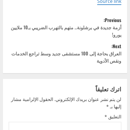
Source link
P
Previous:
o
أزمة جديدة في برشلونة.. متهم بالتهرب الضريبي بـ10 ملايين
يورو!
s
Next:
t
العراق بحاجة إلى 100 مستشفى جديد وسط تراجع الخدمات
ونقص الأدوية
n
a
v
اترك تعليقاً
لن يتم نشر عنوان بريدك الإلكتروني.
الحقول الإلزامية مشار
i
إليها بـ
*
g
التعليق
*
a