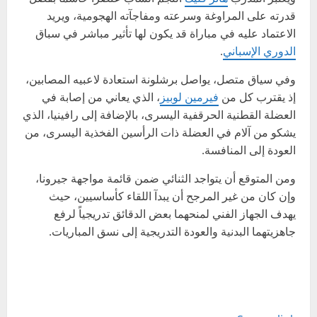
قدرته على المراوغة وسرعته ومفاجآته الهجومية، ويريد
الاعتماد عليه في مباراة قد يكون لها تأثير مباشر في سباق
الدوري الإسباني
.
وفي سياق متصل، يواصل برشلونة استعادة لاعبيه المصابين،
إذ يقترب كل من
فيرمين لوبيز
، الذي يعاني من إصابة في
العضلة القطنية الحرقفية اليسرى، بالإضافة إلى رافينيا، الذي
يشكو من آلام في العضلة ذات الرأسين الفخذية اليسرى، من
العودة إلى المنافسة.
ومن المتوقع أن يتواجد الثنائي ضمن قائمة مواجهة جيرونا،
وإن كان من غير المرجح أن يبدآ اللقاء كأساسيين، حيث
يهدف الجهاز الفني لمنحهما بعض الدقائق تدريجياً لرفع
جاهزيتهما البدنية والعودة التدريجية إلى نسق المباريات.