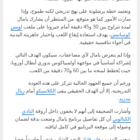
وتعتمد خطة برشلونة على نهج تدريجي لكنه طموح، وإذا
سارت الأمور كما هو متوقع، من المنتظر أن يشارك يامال
لمدة تتراوح بين 30 و45 دقيقة أمام جيرونا على ملعب
لويس
كومبانيس
، بهدف استعادة إيقاع اللعب واختبار جاهزيته البدنية
في أجواء تنافسية حقيقية.
وإذا لم يتعرض يامال لأي مضاعفات، سيكون الهدف التالي
إشراكه أساسياً في مواجهة أولمبياكوس بدوري أبطال أوروبا،
حيث يُخطط لمنحه ما بين 60 و70 دقيقة من اللعب.
ورغم أن جميع الجهود الحالية تتركز على هذه العودة
التدريجية، إلا أن الهدف الحقيقي يبقى
الكلاسيكو
أمام
ريال
مدريد
.
وأشارت الصحيفة إلى أنهم لا يخفون داخل أروقة
النادي
الكتالوني
أن كل تفاصيل برنامج يامال وضعت بدقة لضمان
وصوله إلى موقعة البرنابيو في كامل لياقته.
ويعتبر المدرب
هانز فليك
النجم الشاب عنصراً حاسماً بفضل