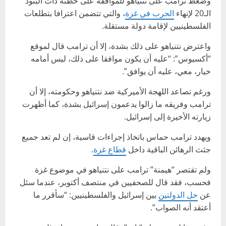
وضغط ترامب على نتنياهو للموافقة على خطته ذات البنود
الـ20 لإنهاء
الحرب في غزة
، والتي تتضمن اعترافا بتطلعات
الفلسطينيين لإقامة دولة مستقلة.
واعترض نتنياهو على ذلك بشدة، إلا أن ترامب قال لموقع
“أكسيوس”: “عليه أن يكون موافقا على ذلك، ليس أمامه
خيار، معي، عليه أن يوافق”.
ورغم تصاعد اللهجة الأميركية ضد نتنياهو وحكومته، إلا أن
ترامب وفريقه ما زالوا يدعمون إسرائيل بشدة، كما أظهرت
زيارته الأخيرة إلى إسرائيل.
ويهدد ترامب حماس باتخاذ إجراءات قاسية، إن لم تعد جميع
جثث الرهائن الباقية داخل
قطاع غزة
.
ولم تقتصر “هيمنة” ترامب على نتنياهو في موضوع غزة
فحسب، فقد قال للصحفيين في منتصف أكتوبر، عندما سئل
عن
حل الدولتين
بين إسرائيل والفلسطينيين: “سأقرر ما
أعتقد أنه الصواب”.