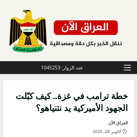
خطي
لى
لمحتوى
عدد الزوار: 1045253
القائمة
الأولية
خطة ترامب في غزة.. كيف كبّلت
الجهود الأميركية يد نتنياهو؟
العراق الآن
أكتوبر 28, 2025