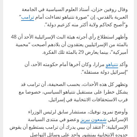
وقال روفين حزان، أستاذ العلوم السياسية في الجامعة
العبرية بالقدس، إن “صورة نتنياهو تضاءلت أمام
ترامب
”
و”أصبح كحاكم ولاية أكثر منه كزعيم دولة”.
وأظهر استطلاع رأي أجرته هيئة البث الإسرائيلية الأحد أن 48
بالمئة من الإسرائيليين يعتقدون أن بلادهم أصبحت “محمية
أميركية”، بينما يعارض 29 بالمئة تلك الفكرة.
وأكد
نتنياهو
مرارا، وكان آخرها أمام حكومته الأحد، أن
“إسرائيل دولة مستقلة”.
وتظهر كل هذه الأحداث، بحسب الصحيفة، أن ترامب قد
يشكل خطرا على مستقبل نتنياهو السياسي، خصوصا مع
قرب الاستحقاقات الانتخابية في إسرائيل.
وأوضح نمرود نوفيك، مستشار سابق لرئيس الوزراء
الإسرائيلي
شمعون بيريز
وعضو في منتدى السياسة
الإسرائيلية: “أعتقد أن بيبي يدرك أن ترامب يستطيع أن يقوض
حدوده الانتخابية بمنشور واحد على وسائل التواصل