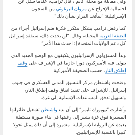
وفي مقابلة مع مجلة “تايم”، قال ترامب، عندما سئل عن
احتمالية الإفراج عن
مروان البرغوثي
من السجون
الإسرائيلية: “سأتخذ القرار بشأن ذلك”.
كما رفض ترامب بشكل متكرر فكرة ضم إسرائيل أجزاء من
الضفة الغربية
المحتلة، وقال: “لن يحدث ذلك، ستفقد إسرائيل
كل دعم الولايات المتحدة إذا حدث هذا الأمر”.
وبدأ المسؤولون الإسرائيليون يتكيفون مع الوضع الجديد الذي
يتولى فيه الأميركيون دورا حازما في الإشراف على
وقف
إطلاق النار
، حسب الصحيفة الأميركية.
وفتحت واشنطن مركز التنسيق المدني العسكري في جنوب
إسرائيل، للإشراف على تنفيذ اتفاق وقف إطلاق النار،
وتسهيل تدفق المساعدات الإنسانية إلى غزة.
وأشارت “نيويورك تايمز” إلى أن بدء
واشنطن
تشغيل طائراتها
المسيرة فوق غزة يشير إلى رغبتها في بناء صورة مستقلة
بعيدة عن الرواية الإسرائيلية، مشيرة إلى أن ذلك يمثل تحولا
كبيرا بالنسبة للإسرائيليين.