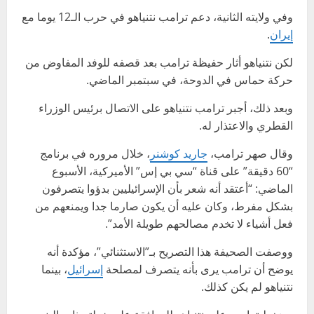
وفي ولايته الثانية، دعم ترامب نتنياهو في حرب الـ12 يوما مع
إيران
.
لكن نتنياهو أثار حفيظة ترامب بعد قصفه للوفد المفاوض من
حركة حماس في الدوحة، في سبتمبر الماضي.
وبعد ذلك، أجبر ترامب نتنياهو على الاتصال برئيس الوزراء
القطري والاعتذار له.
وقال صهر ترامب،
جاريد كوشنر
، خلال مروره في برنامج
“60 دقيقة” على قناة “سي بي إس” الأميركية، الأسبوع
الماضي: “أعتقد أنه شعر بأن الإسرائيليين بدؤوا يتصرفون
بشكل مفرط، وكان عليه أن يكون صارما جدا ويمنعهم من
فعل أشياء لا تخدم مصالحهم طويلة الأمد”.
ووصفت الصحيفة هذا التصريح بـ”الاستثنائي”، مؤكدة أنه
يوضح أن ترامب يرى بأنه يتصرف لمصلحة
إسرائيل
، بينما
نتنياهو لم يكن كذلك.