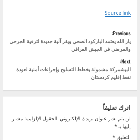
Source link
P
Previous:
o
يار الله يعتمد الباركود الصحي ويقر آلية جديدة لترقية الجرحى
والمرضى في الجيش العراقي
s
Next:
t
البيشمركة مشمولة بخطط التسليح وإجراءات أمنية لعودة
نفط إقليم كردستان
n
a
v
اترك تعليقاً
لن يتم نشر عنوان بريدك الإلكتروني.
الحقول الإلزامية مشار
i
إليها بـ
*
g
التعليق
*