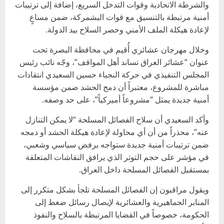
والشرطة الاتحادية وقوات التدخل السريع، إضافة إلى ترتيبات
أمنية مرتبطة بالتنسيق مع قوات البشمركة، ضمن مساعٍ
لإعادة هيكلة الملف الأمني وحصر السلاح بيد الدولة.
وخلال مهرجان عشائري أُقيم في محافظة البصرة تحت
عنوان “عشائر العراق تساند أهل المواقف”، وجّه نائب رئيس
المجلس التنفيذي في حركة النجباء حسين السعيدي انتقادات
مباشرة للمشروع، معتبراً أن دمج الحشد ضمن مؤسسة
أمنية جديدة يمثل “مشروعاً أميركياً”، على حد وصفه.
وأكد السعيدي أن سلاح الفصائل المسلحة “لا يمكن التنازل
عنه”، محذراً من أن أي محاولة لإعادة هيكلة الحشد أو دمجه
ضمن ترتيبات أمنية جديدة ستواجه برفض سياسي وشعبي،
في مؤشر على حجم التوتر الذي يرافق النقاشات المتعلقة
بمستقبل الفصائل المسلحة داخل العراق.
ويقول مراقبون إن الفصائل المسلحة تلجأ بشكل متكرر إلى
المنابر الجماهيرية والعشائرية لإيصال رسائل ضغط إلى
الحكومة، خصوصاً في القضايا المرتبطة بالسلاح والنفوذ