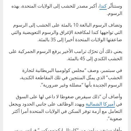
وستتأثّر
كندا
، أكبر مصدر للخشب إلى الولايات المتحدة، بهذه
الرسوم.
وتضاف الرسوم البالغة 10 بالمئة على الخشب إلى الرسوم
التي تواجهها كندا لمكافحة الإغراق والرسوم التعويضية والتي
ضاعفتها الولايات المتحدة أخيرا إلى 35 بالمئة.
يعني ذلك أن تحرّك ترامب الأخير يرفع الرسوم الجمركية على
الخشب الكندي إلى 45 بالمئة.
في سبتمبر، وصف “مجلس كولومبيا البريطانية لتجارة
الخشب” الذي يمثّل المنتجين في تلك المقاطعة الكندية،
الرسوم الجديدة بأنها “مضللة وغير ضرورية”.
وأضاف أن “ذلك سيفرض ضغوطا لا داعي لها على السوق
في
أميركا الشمالية
ويهدد الوظائف على جانبي الحدود ويجعل
التعامل مع أزمة توفر السكن في الولايات المتحدة أمرا أكثر
صعوبة”.
وأفاد ستيفن براون من “كابيتال إيكونوميكس” فرانس برس