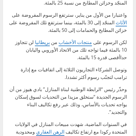
المنجّد وخزائن المطابخ من نسبة 25 بالمئة.
واعتبارا من الأول من يناير، سترتفع الرسوم المفروضة على
الأثاث
المنجّد إلى 30 بالمئة، بينما سترتفع تلك المفروضة على
خزائن المطابخ والحمامات إلى 50 بالمئة.
لكن الرسوم على
منتجات الأخشاب
من
بريطانيا
لن تتجاوز
10 بالمئة فيما تواجه تلك من الاتحاد الأوروبي واليابان
حداأقصى قدره 15 بالمئة.
وتوصل الشركاء التجاريون الثلاثة إلى اتفاقيات مع إدارة
ترامب لتجنّب رسوم أكثر تشددا.
وحذّر رئيس “الرابطة الوطنية لبناة المنازل” بادي هيوز من أن
الرسوم الجديدة “ستخلق مزيدا من التحديات لسوق إسكان
يواجه تحديات بالأساس، وذلك عبر رفع تكاليف البناء
والتجديد”.
في السنوات الماضية، شهدت مبيعات المنازل في الولايات
المتحدة ركودا مع ارتفاع تكاليف
الرهن العقاري
ومحدودية